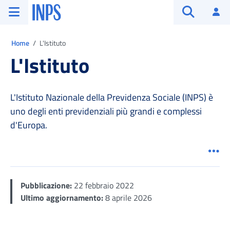
Vai al menu principale
Vai al contenuto principale
Vai al pie' di pagina
INPS ()
Ac
Apri cerca
Ti trovi in:
Home
L'Istituto
L'Istituto
L'Istituto Nazionale della Previdenza Sociale (INPS) è
uno degli enti previdenziali più grandi e complessi
d'Europa.
Men
Pubblicazione:
22 febbraio 2022
Ultimo aggiornamento:
8 aprile 2026