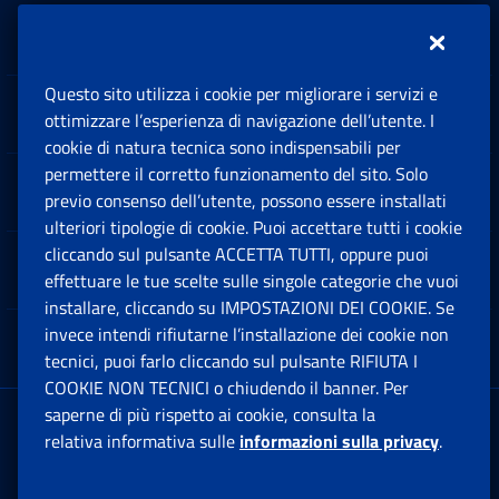
Inps.design
Questo sito utilizza i cookie per migliorare i servizi e
Sedi e Contatti
ottimizzare l’esperienza di navigazione dell’utente. I
Ap
cookie di natura tecnica sono indispensabili per
permettere il corretto funzionamento del sito. Solo
Software
previo consenso dell’utente, possono essere installati
Ap
ulteriori tipologie di cookie. Puoi accettare tutti i cookie
cliccando sul pulsante ACCETTA TUTTI, oppure puoi
Note Legali
effettuare le tue scelte sulle singole categorie che vuoi
Ap
installare, cliccando su IMPOSTAZIONI DEI COOKIE. Se
invece intendi rifiutarne l’installazione dei cookie non
App mobile
Ap
tecnici, puoi farlo cliccando sul pulsante RIFIUTA I
COOKIE NON TECNICI o chiudendo il banner. Per
saperne di più rispetto ai cookie, consulta la
Sede Legale
: Via Ciro il Grande, 21
relativa informativa sulle
informazioni sulla privacy
.
00144 Roma
P.IVA 02121151001