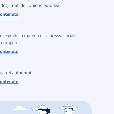
 degli Stati dell’Unione europea
di Circolari INPS di interesse per i lavoratori m
 contenuto
ni e guide in materia di sicurezza sociale
e europea
di Pubblicazioni e guide in materia di sicurezza
 contenuto
scatori autonomi
di F24 per pescatori autonomi
 contenuto