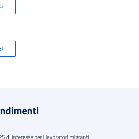
tigiani e commercianti
Cassetto previdenziale artigiani e commercianti
ci
Cassetto previdenziale per agricoltori autonomi
ci
ndimenti
PS di interesse per i lavoratori migranti