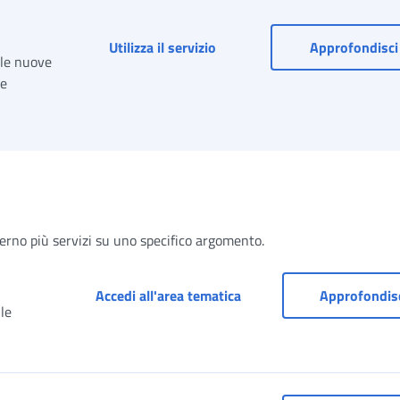
Rapporti a tempo indetermina
Utilizza il servizio
Approfondisci
lle nuove
 e
terno più servizi su uno specifico argomento.
)
Cassetto previdenziale (D
Accedi all'area tematica
Approfondis
le