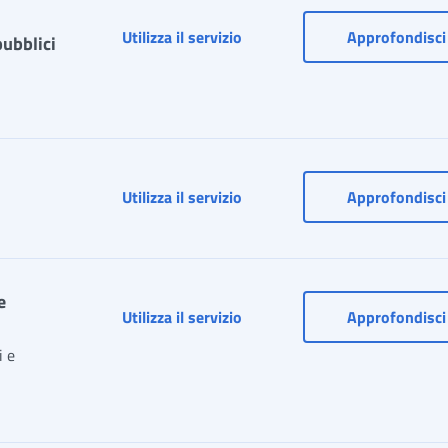
Consultazione Estratto conto 
Utilizza il servizio
Approfondisci
pubblici
Fascicolo previdenziale del ci
Utilizza il servizio
Approfondisci
e
PRospetto Informativo Sinte
Utilizza il servizio
Approfondisci
i e