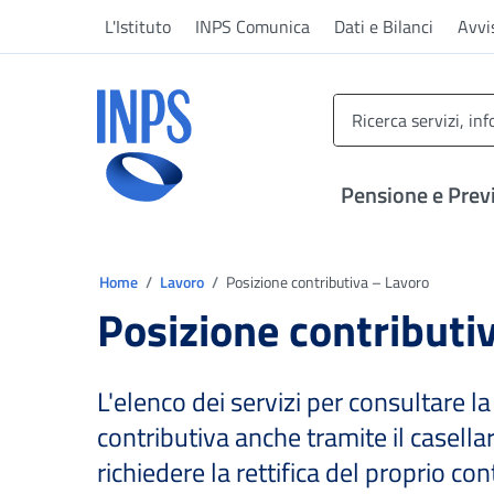
Vai al menu principale
Vai al contenuto principale
Vai al pie' di pagina
L'Istituto
INPS Comunica
Dati e Bilanci
Avvi
INPS ()
Pensione e Prev
Ti trovi in:
Home
Lavoro
Posizione contributiva – Lavoro
Posizione contributi
L'elenco dei servizi per consultare l
contributiva anche tramite il casellar
richiedere la rettifica del proprio co