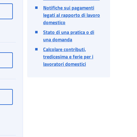
Notifiche sui pagamenti
contributivo/previdenziale per dipendenti pubblici
Consultazione Estratto conto contributivo/previdenziale per dip
legati al rapporto di lavoro
domestico
Stato di una pratica o di
una domanda
Calcolare contributi,
tredicesima e ferie per i
ttadino
Fascicolo previdenziale del cittadino
lavoratori domestici
tico MAssimale (PRISMA)
PRospetto Informativo Sintetico MAssimale (PRISMA)