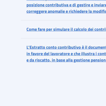
posizione contributiva e di gestire e inviar
correggere anomalie e richiedere la modific
Come fare per simulare il calcolo dei contri
L’Estratto conto contributivo è il document
in favore del lavoratore e che illustra i cont
e da riscatto, in base alla gestione pensio