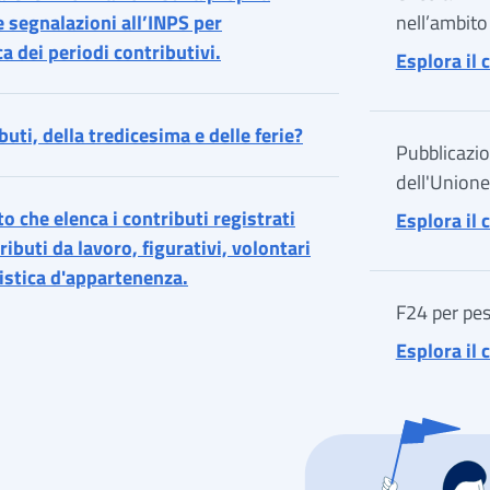
e segnalazioni all’INPS per
nell’ambito
a dei periodi contributivi.
Esplora il
buti, della tredicesima e delle ferie?
Pubblicazio
dell'Union
o che elenca i contributi registrati
Esplora il
ributi da lavoro, figurativi, volontari
nistica d'appartenenza.
F24 per pe
Esplora il