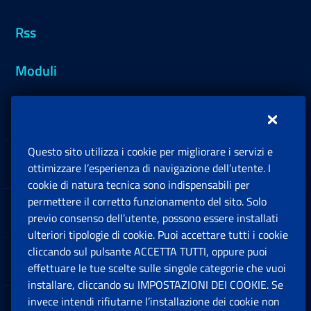
Rss
Moduli
Inps.design
Questo sito utilizza i cookie per migliorare i servizi e
Sedi e Contatti
ottimizzare l’esperienza di navigazione dell’utente. I
Ap
cookie di natura tecnica sono indispensabili per
permettere il corretto funzionamento del sito. Solo
Software
previo consenso dell’utente, possono essere installati
Ap
ulteriori tipologie di cookie. Puoi accettare tutti i cookie
cliccando sul pulsante ACCETTA TUTTI, oppure puoi
Note Legali
effettuare le tue scelte sulle singole categorie che vuoi
Ap
installare, cliccando su IMPOSTAZIONI DEI COOKIE. Se
invece intendi rifiutarne l’installazione dei cookie non
App mobile