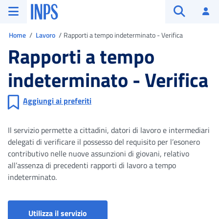
Vai al menu principale
Vai al contenuto principale
Vai al pie' di pagina
INPS ()
Ac
Apri cerca
Ti trovi in
Home
Lavoro
Rapporti a tempo indeterminato - Verifica
Rapporti a tempo
indeterminato - Verifica
Aggiungi ai preferiti
Il servizio permette a cittadini, datori di lavoro e intermediari
delegati di verificare il possesso del requisito per l’esonero
contributivo nelle nuove assunzioni di giovani, relativo
all’assenza di precedenti rapporti di lavoro a tempo
indeterminato.
Rapporti a tempo indeterminato - Veri
Utilizza il servizio