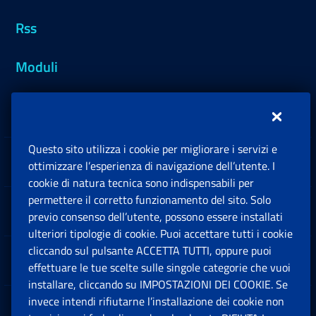
Rss
Moduli
Inps.design
Questo sito utilizza i cookie per migliorare i servizi e
Sedi e Contatti
ottimizzare l’esperienza di navigazione dell’utente. I
Ap
cookie di natura tecnica sono indispensabili per
permettere il corretto funzionamento del sito. Solo
Software
previo consenso dell’utente, possono essere installati
Ap
ulteriori tipologie di cookie. Puoi accettare tutti i cookie
cliccando sul pulsante ACCETTA TUTTI, oppure puoi
Note Legali
effettuare le tue scelte sulle singole categorie che vuoi
Ap
installare, cliccando su IMPOSTAZIONI DEI COOKIE. Se
invece intendi rifiutarne l’installazione dei cookie non
App mobile