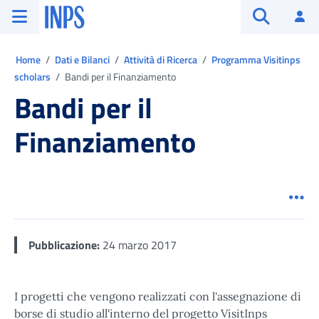
Vai al menu principale
Vai al contenuto principale
Vai al pie' di pagina
INPS ()
Ac
Apri cerca
Ti trovi in:
Home
Dati e Bilanci
Attività di Ricerca
Programma Visitinps
scholars
Bandi per il Finanziamento
Bandi per il
Finanziamento
Men
Pubblicazione:
24 marzo 2017
I progetti che vengono realizzati con l'assegnazione di
borse di studio all'interno del progetto VisitInps