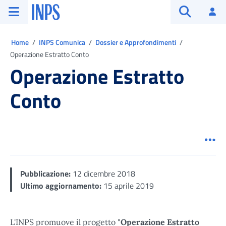
Vai al menu principale
Vai al contenuto principale
Vai al pie' di pagina
INPS ()
Ac
Apri cerca
Ti trovi in:
Home
INPS Comunica
Dossier e Approfondimenti
Operazione Estratto Conto
Operazione Estratto
Conto
Men
Pubblicazione:
12 dicembre 2018
Ultimo aggiornamento:
15 aprile 2019
L'INPS promuove il progetto "
Operazione Estratto