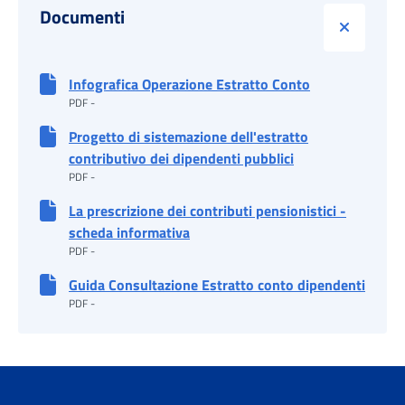
Documenti
Chiudi d
Infografica Operazione Estratto Conto
PDF -
Progetto di sistemazione dell'estratto
contributivo dei dipendenti pubblici
PDF -
La prescrizione dei contributi pensionistici -
scheda informativa
PDF -
Guida Consultazione Estratto conto dipendenti
PDF -