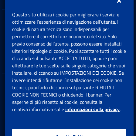
Questo sito utilizza i cookie per migliorare i servizi e
Sedi e Contatti
ottimizzare l’esperienza di navigazione dell’utente. I
Ap
cookie di natura tecnica sono indispensabili per
permettere il corretto funzionamento del sito. Solo
Software
previo consenso dell’utente, possono essere installati
Ap
ulteriori tipologie di cookie. Puoi accettare tutti i cookie
cliccando sul pulsante ACCETTA TUTTI, oppure puoi
Note Legali
effettuare le tue scelte sulle singole categorie che vuoi
Ap
installare, cliccando su IMPOSTAZIONI DEI COOKIE. Se
invece intendi rifiutarne l’installazione dei cookie non
App mobile
Ap
tecnici, puoi farlo cliccando sul pulsante RIFIUTA I
COOKIE NON TECNICI o chiudendo il banner. Per
saperne di più rispetto ai cookie, consulta la
Sede Legale
: Via Ciro il Grande, 21
relativa informativa sulle
informazioni sulla privacy
.
00144 Roma
P.IVA 02121151001