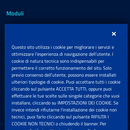
Moduli
Inps.design
Questo sito utilizza i cookie per migliorare i servizi e
Sedi e Contatti
ottimizzare l’esperienza di navigazione dell’utente. I
Ap
cookie di natura tecnica sono indispensabili per
permettere il corretto funzionamento del sito. Solo
Software
previo consenso dell’utente, possono essere installati
Ap
ulteriori tipologie di cookie. Puoi accettare tutti i cookie
cliccando sul pulsante ACCETTA TUTTI, oppure puoi
Note Legali
effettuare le tue scelte sulle singole categorie che vuoi
Ap
installare, cliccando su IMPOSTAZIONI DEI COOKIE. Se
invece intendi rifiutarne l’installazione dei cookie non
App mobile
Ap
tecnici, puoi farlo cliccando sul pulsante RIFIUTA I
COOKIE NON TECNICI o chiudendo il banner. Per