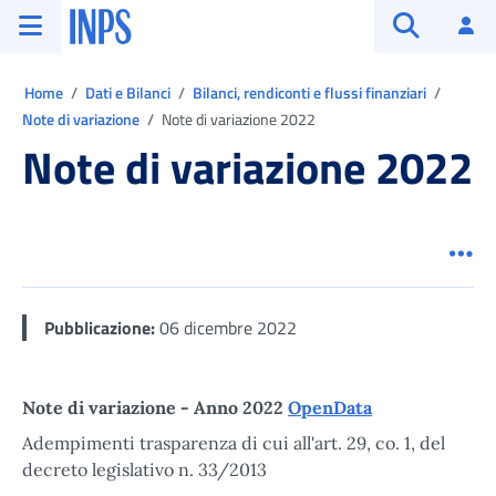
Vai al menu principale
Vai al contenuto principale
Vai al pie' di pagina
INPS ()
Ac
Apri cerca
Ti trovi in:
Home
Dati e Bilanci
Bilanci, rendiconti e flussi finanziari
Note di variazione
Note di variazione 2022
Note di variazione 2022
Men
Pubblicazione:
06 dicembre 2022
Note di variazione - Anno 2022
OpenData
Adempimenti trasparenza di cui all'art. 29, co. 1, del
decreto legislativo n. 33/2013