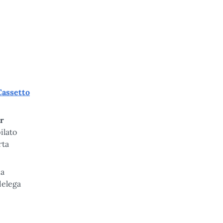
Cassetto
r
ilato
rta
na
delega