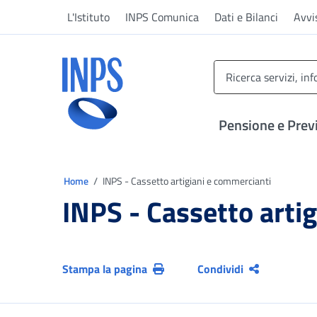
Vai al menu principale
Vai al contenuto principale
Vai al pie' di pagina
L'Istituto
INPS Comunica
Dati e Bilanci
Avvi
INPS ()
Pensione e Prev
Ti trovi in:
Home
INPS - Cassetto artigiani e commercianti
INPS - Cassetto arti
Stampa la pagina
Condividi