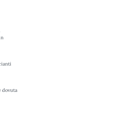
a
in
cianti
e dovuta