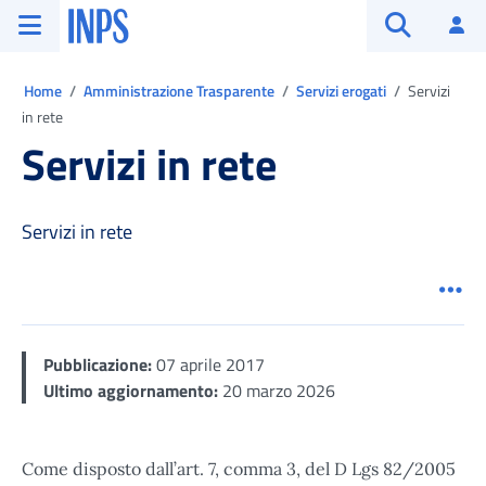
Vai al menu principale
Vai al contenuto principale
Vai al pie' di pagina
INPS ()
Ac
Apri cerca
Ti trovi in:
Home
Amministrazione Trasparente
Servizi erogati
Servizi
in rete
Servizi in rete
Servizi in rete
Men
Pubblicazione:
07 aprile 2017
Ultimo aggiornamento:
20 marzo 2026
Come disposto dall’art. 7, comma 3, del D Lgs 82/2005