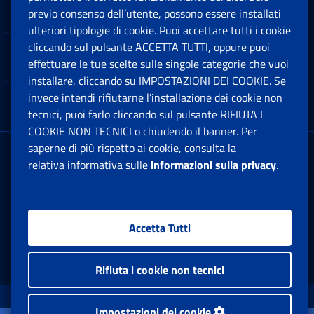
Software
previo consenso dell’utente, possono essere installati
Ap
ulteriori tipologie di cookie. Puoi accettare tutti i cookie
cliccando sul pulsante ACCETTA TUTTI, oppure puoi
Note Legali
effettuare le tue scelte sulle singole categorie che vuoi
Ap
installare, cliccando su IMPOSTAZIONI DEI COOKIE. Se
invece intendi rifiutarne l’installazione dei cookie non
App mobile
Ap
tecnici, puoi farlo cliccando sul pulsante RIFIUTA I
COOKIE NON TECNICI o chiudendo il banner. Per
saperne di più rispetto ai cookie, consulta la
Sede Legale
: Via Ciro il Grande, 21
relativa informativa sulle
informazioni sulla privacy
.
00144 Roma
P.IVA 02121151001
Accetta Tutti
Facebook: Apre una nuova finestra
Twitter: Apre una nuova finestra
Whatsapp: Apre una nuova fi
Youtube: Apre una nuo
Instagram: Apre
Linkedin:
Rs
Rifiuta i cookie non tecnici
www.inps.gov.it © 1997-2026
Impostazioni dei cookie