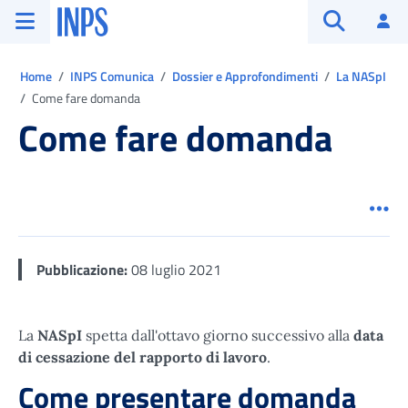
Vai al menu principale
Vai al contenuto principale
Vai al pie' di pagina
INPS ()
Ac
Apri cerca
Ti trovi in:
Home
INPS Comunica
Dossier e Approfondimenti
La NASpI
Come fare domanda
Come fare domanda
Men
Pubblicazione:
08 luglio 2021
La
NASpI
spetta dall'ottavo giorno successivo alla
data
di cessazione del rapporto di lavoro
.
Come presentare domanda