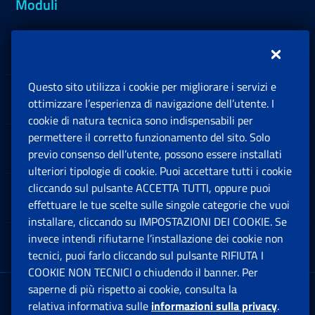
Moduli
Inps.design
Questo sito utilizza i cookie per migliorare i servizi e
Sedi e Contatti
ottimizzare l’esperienza di navigazione dell’utente. I
Ap
cookie di natura tecnica sono indispensabili per
permettere il corretto funzionamento del sito. Solo
Software
previo consenso dell’utente, possono essere installati
Ap
ulteriori tipologie di cookie. Puoi accettare tutti i cookie
cliccando sul pulsante ACCETTA TUTTI, oppure puoi
Note Legali
effettuare le tue scelte sulle singole categorie che vuoi
Ap
installare, cliccando su IMPOSTAZIONI DEI COOKIE. Se
invece intendi rifiutarne l’installazione dei cookie non
App mobile
Ap
tecnici, puoi farlo cliccando sul pulsante RIFIUTA I
COOKIE NON TECNICI o chiudendo il banner. Per
saperne di più rispetto ai cookie, consulta la
Sede Legale
: Via Ciro il Grande, 21
relativa informativa sulle
informazioni sulla privacy
.