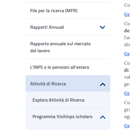
Apri sottomenu
Co
File per la ricerca (MFR)
Gr
Co
Rapporti Annuali
de
Apri sottomenu
l'
Rapporto annuale sul mercato
di
del lavoro
Gr
Co
L’INPS e le pensioni all’estero
di
va
Attività di Ricerca
ge
Apri sottomenu
Gr
Esplora Attività di Ricerca
Co
gr
Programma Visitinps scholars
og
Apri sottomenu
Gr