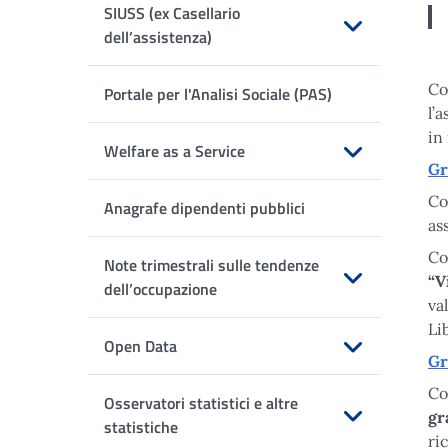
SIUSS (ex Casellario
dell’assistenza)
Apri sottomenu
Co
Portale per l'Analisi Sociale (PAS)
l’
in
Welfare as a Service
Gr
Apri sottomenu
Co
Anagrafe dipendenti pubblici
as
Co
Note trimestrali sulle tendenze
“V
dell’occupazione
va
Apri sottomenu
Li
Open Data
Gr
Apri sottomenu
Co
Osservatori statistici e altre
gr
statistiche
ri