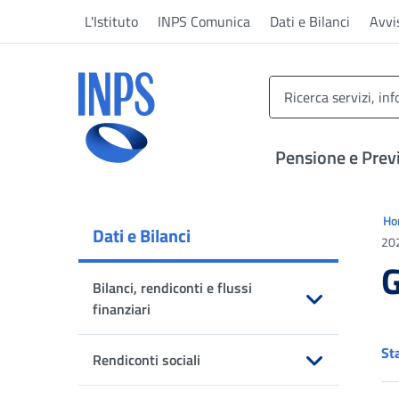
Vai al menu principale
Vai al contenuto principale
Vai al pie' di pagina
L'Istituto
INPS Comunica
Dati e Bilanci
Avvi
INPS ()
Pensione e Prev
Ti 
H
Dati e Bilanci
20
G
Bilanci, rendiconti e flussi
finanziari
Apri sottomenu
St
Rendiconti sociali
Apri sottomenu