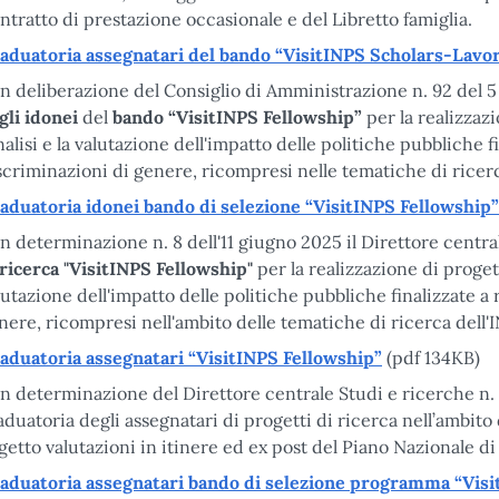
ntratto di prestazione occasionale e del Libretto famiglia.
aduatoria assegnatari del bando “VisitINPS Scholars-Lavo
n deliberazione del Consiglio di Amministrazione n. 92 del 5
gli idonei
del
bando “VisitINPS Fellowship”
per la realizzaz
analisi e la valutazione dell'impatto delle politiche pubbliche f
scriminazioni di genere, ricompresi nelle tematiche di ricerc
aduatoria idonei bando di selezione “VisitINPS Fellowship”
n determinazione n. 8 dell'11 giugno 2025 il Direttore centr
 ricerca "VisitINPS Fellowship"
per la realizzazione di progett
lutazione dell'impatto delle politiche pubbliche finalizzate a
nere, ricompresi nell'ambito delle tematiche di ricerca dell'
aduatoria assegnatari “VisitINPS Fellowship”
(pdf 134KB)
n determinazione del Direttore centrale Studi e ricerche n. 1
aduatoria degli assegnatari di progetti di ricerca nell’ambi
getto valutazioni in itinere ed ex post del Piano Nazionale d
aduatoria assegnatari bando di selezione programma “Vis