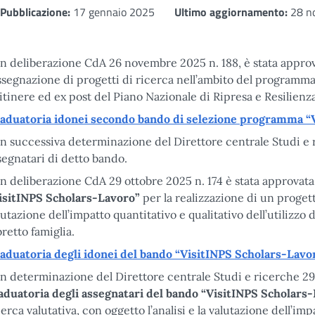
Pubblicazione:
17 gennaio 2025
Ultimo aggiornamento:
28 n
n deliberazione CdA 26 novembre 2025 n. 188, è stata approv
assegnazione di progetti di ricerca nell’ambito del programma
 itinere ed ex post del Piano Nazionale di Ripresa e Resilienz
aduatoria idonei secondo bando di selezione programma “
n successiva determinazione del Direttore centrale Studi e r
segnatari di detto bando.
n deliberazione CdA 29 ottobre 2025 n. 174 è stata approvata
isitINPS Scholars-Lavoro”
per la realizzazione di un progetto
lutazione dell’impatto quantitativo e qualitativo dell’utilizzo
bretto famiglia.
aduatoria degli idonei del bando “VisitINPS Scholars-Lavo
n determinazione del Direttore centrale Studi e ricerche 29 o
aduatoria degli assegnatari del bando “VisitINPS Scholars
cerca valutativa, con oggetto l’analisi e la valutazione dell’imp