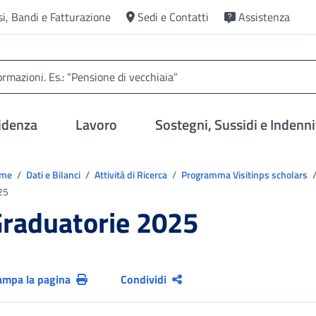
si, Bandi e Fatturazione
Sedi e Contatti
Assistenza
idenza
Lavoro
Sostegni, Sussidi e Indenni
trovi in:
ome
Dati e Bilanci
Attività di Ricerca
Programma Visitinps scholars
25
raduatorie 2025
ampa la pagina
Condividi