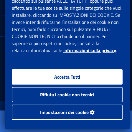
cliccando sul pulsante ACCETTA TUTTI, oppure puoi
Note Legali
effettuare le tue scelte sulle singole categorie che vuoi
Ap
installare, cliccando su IMPOSTAZIONI DEI COOKIE. Se
invece intendi rifiutarne l’installazione dei cookie non
App mobile
Ap
tecnici, puoi farlo cliccando sul pulsante RIFIUTA I
COOKIE NON TECNICI o chiudendo il banner. Per
saperne di più rispetto ai cookie, consulta la
Sede Legale
: Via Ciro il Grande, 21
relativa informativa sulle
informazioni sulla privacy
.
00144 Roma
P.IVA 02121151001
Accetta Tutti
Facebook: Apre una nuova finestra
Twitter: Apre una nuova finestra
Whatsapp: Apre una nuova fi
Youtube: Apre una nuo
Instagram: Apre
Linkedin:
Rs
Rifiuta i cookie non tecnici
www.inps.gov.it © 1997-2026
Impostazioni dei cookie
Apri il menu
Istituto Nazionale Previdenza Sociale.
Amministrazione Trasparente
Tutti i diritti riservati.