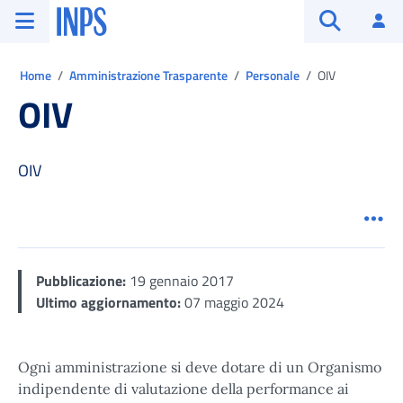
Vai al menu principale
Vai al contenuto principale
Vai al pie' di pagina
INPS ()
Ac
Apri cerca
Ti trovi in:
Home
Amministrazione Trasparente
Personale
OIV
OIV
OIV
Men
Pubblicazione:
19 gennaio 2017
Ultimo aggiornamento:
07 maggio 2024
Ogni amministrazione si deve dotare di un Organismo
indipendente di valutazione della performance ai