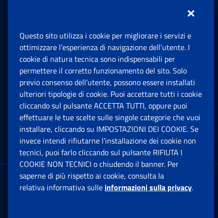
Inps.design
Questo sito utilizza i cookie per migliorare i servizi e
Sedi e Contatti
ottimizzare l’esperienza di navigazione dell’utente. I
Ap
cookie di natura tecnica sono indispensabili per
permettere il corretto funzionamento del sito. Solo
Software
previo consenso dell’utente, possono essere installati
Ap
ulteriori tipologie di cookie. Puoi accettare tutti i cookie
cliccando sul pulsante ACCETTA TUTTI, oppure puoi
Note Legali
effettuare le tue scelte sulle singole categorie che vuoi
Ap
installare, cliccando su IMPOSTAZIONI DEI COOKIE. Se
invece intendi rifiutarne l’installazione dei cookie non
App mobile
Ap
tecnici, puoi farlo cliccando sul pulsante RIFIUTA I
COOKIE NON TECNICI o chiudendo il banner. Per
saperne di più rispetto ai cookie, consulta la
Sede Legale
: Via Ciro il Grande, 21
relativa informativa sulle
informazioni sulla privacy
.
00144 Roma
P.IVA 02121151001