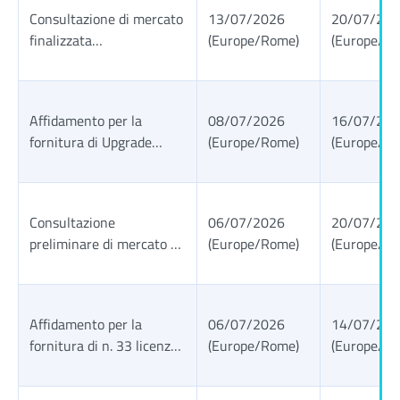
Consultazione di mercato
13/07/2026
20/07/20
finalizzata
(Europe/Rome)
(Europe/R
all’acquisizione delle
licenze in sottoscrizione
Advisory360 e relativi
Affidamento per la
08/07/2026
16/07/20
servizi di supporto per le
fornitura di Upgrade
(Europe/Rome)
(Europe/R
necessità dell’Ufficio del
JAWS Professional e SMA
responsabile della
- multilicenza per 150
Protezione dei dati.
utenti e Upgrade
Consultazione
06/07/2026
20/07/20
ZoomText Reader e SMA
preliminare di mercato ai
(Europe/Rome)
(Europe/R
per la durata di 24 mesi.
sensi ai sensi degli artt.
Consultazione
77 e 78 del D.lgs. n.
preliminare di mercato ai
36/2023. «Acquisto di
sensi degli artt. 77 e 78
Affidamento per la
06/07/2026
14/07/20
Prodotti Software IBM
del D.lgs. n. 36/2023.
fornitura di n. 33 licenze
(Europe/Rome)
(Europe/R
per il Sistema
Software “Articulate
Informativo dell’INPS per
360” e relativi corsi di
la durata di 36 mesi».