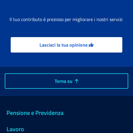
impiantistiche accessorie)
da eseguire negli stabili
strumentali nella
Il tuo contributo è prezioso per migliorare i nostri servizi
disponibilità e
competenza della
Direzione regionale INPS
per la Puglia.
Lasciaci la tua opinione
Torna su
Pensione e Previdenza
Lavoro