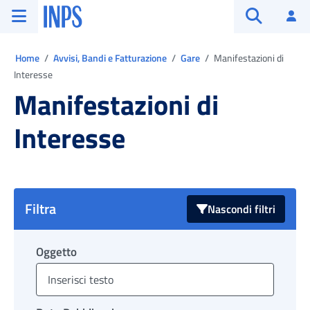
Vai al menu principale
Vai al contenuto principale
Vai al pie' di pagina
INPS ()
Ac
Apri cerca
Ti trovi in:
Home
Avvisi, Bandi e Fatturazione
Gare
Manifestazioni di
Interesse
Manifestazioni di
Interesse
Filtra
Nascondi filtri
Oggetto