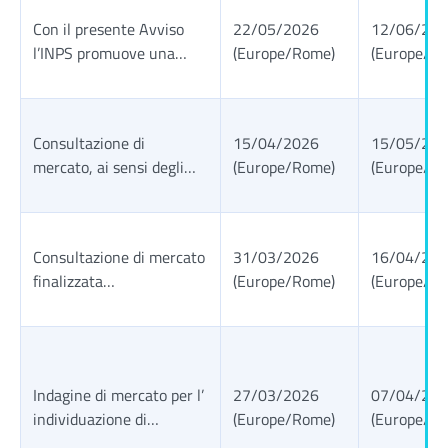
formazione Storyline +
Con il presente Avviso
22/05/2026
12/06/20
Rise per 12 mesi per le
l’INPS promuove una
(Europe/Rome)
(Europe/R
esigenze della Direzione
indagine di mercato, ai
Centrale Formazione e
sensi dell’art. 50 del d.lgs.
Accademia INPS -
n. 36/2023, preordinata
Consultazione
Consultazione di
15/04/2026
15/05/20
a conoscere le
preliminare di mercato
mercato, ai sensi degli
(Europe/Rome)
(Europe/R
manifestazioni di
artt. 77 e 78 del d.lgs. n.
interesse per
36/2023, volta
l’affidamento del servizio
all’acquisizione del
avente ad oggetto la
Consultazione di mercato
31/03/2026
16/04/20
“Servizio di pagamento
gestione finanziaria e i
finalizzata
(Europe/Rome)
(Europe/R
delle prestazioni INPS al
servizi bancari accessori
all’acquisizione dei servizi
di fuori del territorio
dell’Istituto su tutto il
di accesso a banche dati
nazionale”.
territorio nazionale, in
Orbis Europe e AIDA
breve definito “Conto
settore Information and
Evoluto”
Indagine di mercato per l’
27/03/2026
07/04/20
Communication
individuazione di
(Europe/Rome)
(Europe/R
Technology (ICT) &
Operatori Economici da