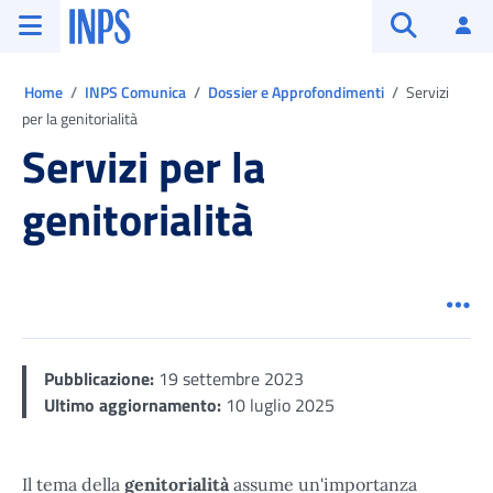
Vai al menu principale
Vai al contenuto principale
Vai al pie' di pagina
INPS ()
Ac
Apri cerca
Ti trovi in:
Home
INPS Comunica
Dossier e Approfondimenti
Servizi
per la genitorialità
Servizi per la
genitorialità
Men
Pubblicazione:
19 settembre 2023
Ultimo aggiornamento:
10 luglio 2025
Il tema della
genitorialità
assume un'importanza