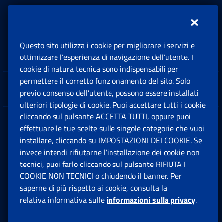
Inps.design
Questo sito utilizza i cookie per migliorare i servizi e
Sedi e Contatti
ottimizzare l’esperienza di navigazione dell’utente. I
Ap
cookie di natura tecnica sono indispensabili per
permettere il corretto funzionamento del sito. Solo
Software
previo consenso dell’utente, possono essere installati
Ap
ulteriori tipologie di cookie. Puoi accettare tutti i cookie
cliccando sul pulsante ACCETTA TUTTI, oppure puoi
Note Legali
effettuare le tue scelte sulle singole categorie che vuoi
Ap
installare, cliccando su IMPOSTAZIONI DEI COOKIE. Se
invece intendi rifiutarne l’installazione dei cookie non
App mobile
Ap
tecnici, puoi farlo cliccando sul pulsante RIFIUTA I
COOKIE NON TECNICI o chiudendo il banner. Per
saperne di più rispetto ai cookie, consulta la
Sede Legale
: Via Ciro il Grande, 21
relativa informativa sulle
informazioni sulla privacy
.
00144 Roma
P.IVA 02121151001