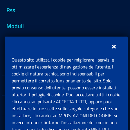
Rss
Moduli
Inps.design
Questo sito utilizza i cookie per migliorare i servizi e
Sedi e Contatti
ottimizzare l’esperienza di navigazione dell’utente. I
Ap
cookie di natura tecnica sono indispensabili per
permettere il corretto funzionamento del sito. Solo
Software
previo consenso dell’utente, possono essere installati
Ap
ulteriori tipologie di cookie. Puoi accettare tutti i cookie
cliccando sul pulsante ACCETTA TUTTI, oppure puoi
Note Legali
effettuare le tue scelte sulle singole categorie che vuoi
Ap
installare, cliccando su IMPOSTAZIONI DEI COOKIE. Se
invece intendi rifiutarne l’installazione dei cookie non
App mobile
Ap
tecnici, puoi farlo cliccando sul pulsante RIFIUTA I