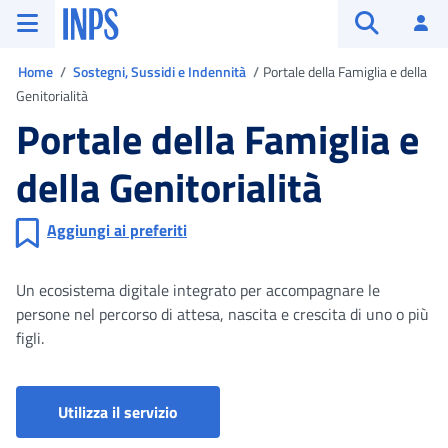
Vai al menu principale
Vai al contenuto principale
Vai al pie' di pagina
INPS ()
Ac
Apri cerca
Ti trovi in
Home
Sostegni, Sussidi e Indennità
Portale della Famiglia e della
Genitorialità
Portale della Famiglia e
della Genitorialità
Aggiungi ai preferiti
Un ecosistema digitale integrato per accompagnare le
persone nel percorso di attesa, nascita e crescita di uno o più
figli.
Portale delle Famiglie e della Genitorial
Utilizza il servizio