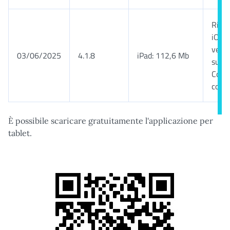
Rich
iOS 1
versi
03/06/2025
4.1.8
iPad: 112,6 Mb
succe
Comp
con i
È possibile scaricare gratuitamente l'applicazione per
tablet.