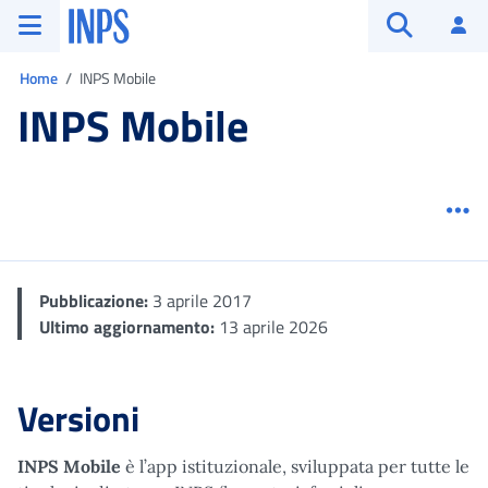
Vai al menu principale
Vai al contenuto principale
Vai al pie' di pagina
INPS ()
Ac
Apri cerca
Ti trovi in:
Home
INPS Mobile
INPS Mobile
Me
Pubblicazione:
3 aprile 2017
Ultimo aggiornamento:
13 aprile 2026
Versioni
INPS Mobile
è l’app istituzionale, sviluppata per tutte le