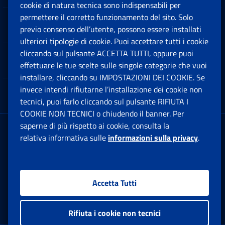
cookie di natura tecnica sono indispensabili per
permettere il corretto funzionamento del sito. Solo
Software
previo consenso dell’utente, possono essere installati
Ap
ulteriori tipologie di cookie. Puoi accettare tutti i cookie
cliccando sul pulsante ACCETTA TUTTI, oppure puoi
Note Legali
effettuare le tue scelte sulle singole categorie che vuoi
Ap
installare, cliccando su IMPOSTAZIONI DEI COOKIE. Se
invece intendi rifiutarne l’installazione dei cookie non
App mobile
Ap
tecnici, puoi farlo cliccando sul pulsante RIFIUTA I
COOKIE NON TECNICI o chiudendo il banner. Per
saperne di più rispetto ai cookie, consulta la
Sede Legale
: Via Ciro il Grande, 21
relativa informativa sulle
informazioni sulla privacy
.
00144 Roma
P.IVA 02121151001
Accetta Tutti
Facebook: Apre una nuova finestra
Twitter: Apre una nuova finestra
Whatsapp: Apre una nuova fi
Youtube: Apre una nuo
Instagram: Apre
Linkedin:
Rs
Rifiuta i cookie non tecnici