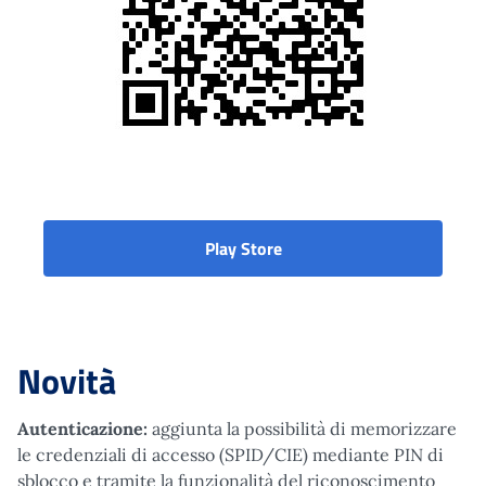
applicazione per Tablet su
Play Store
Novità
Autenticazione:
aggiunta la possibilità di memorizzare
le credenziali di accesso (SPID/CIE) mediante PIN di
sblocco e tramite la funzionalità del riconoscimento