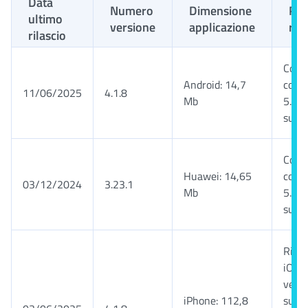
Data
Numero
Dimensione
Req
ultimo
versione
applicazione
rich
rilascio
Comp
Android: 14,7
con 
11/06/2025
4.1.8
Mb
5.0 e
succe
Comp
Huawei: 14,65
con 
03/12/2024
3.23.1
Mb
5.0 e
succe
Rich
iOS 1
versi
iPhone: 112,8
succe