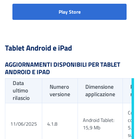
applicazione per Smartphone su
Play Store
Tablet Android e iPad
AGGIORNAMENTI DISPONIBILI PER TABLET
ANDROID E IPAD
Data
Numero
Dimensione
Req
ultimo
versione
applicazione
rich
rilascio
Comp
Android Tablet:
con 
11/06/2025
4.1.8
15,9 Mb
5.0 e
succe