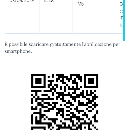
03/06/2025
4.1.8
Mb
Comp
con i
iPad 
touch
È possibile scaricare gratuitamente l'applicazione per
smartphone.