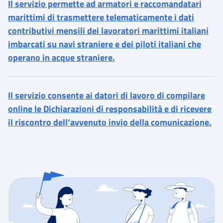
Il servizio permette ad armatori e raccomandatari
marittimi di trasmettere telematicamente i dati
contributivi mensili dei lavoratori marittimi italiani
imbarcati su navi straniere e dei piloti italiani che
operano in acque straniere.
Il servizio consente ai datori di lavoro di compilare
online le Dichiarazioni di responsabilità e di ricevere
il riscontro dell’avvenuto invio della comunicazione.