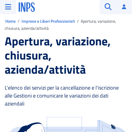
Vai al menu principale
Vai al contenuto principale
Vai al pie' di pagina
INPS ()
Ac
Apri cerca
Ti trovi in:
Home
Imprese e Liberi Professionisti
Apertura, variazione,
chiusura, azienda/attività
Apertura, variazione,
chiusura,
azienda/attività
L'elenco dei servizi per la cancellazione e l'iscrizione
alle Gestioni e comunicare le variazioni dei dati
aziendali