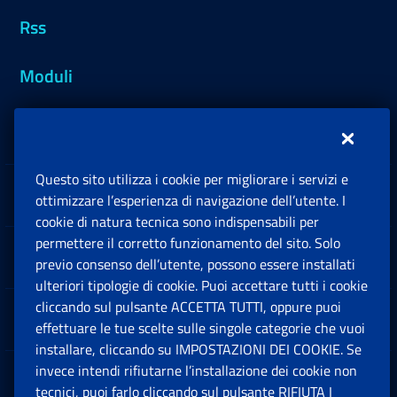
Rss
Moduli
Inps.design
Questo sito utilizza i cookie per migliorare i servizi e
Sedi e Contatti
ottimizzare l’esperienza di navigazione dell’utente. I
Ap
cookie di natura tecnica sono indispensabili per
permettere il corretto funzionamento del sito. Solo
Software
previo consenso dell’utente, possono essere installati
Ap
ulteriori tipologie di cookie. Puoi accettare tutti i cookie
cliccando sul pulsante ACCETTA TUTTI, oppure puoi
Note Legali
effettuare le tue scelte sulle singole categorie che vuoi
Ap
installare, cliccando su IMPOSTAZIONI DEI COOKIE. Se
invece intendi rifiutarne l’installazione dei cookie non
App mobile
Ap
tecnici, puoi farlo cliccando sul pulsante RIFIUTA I