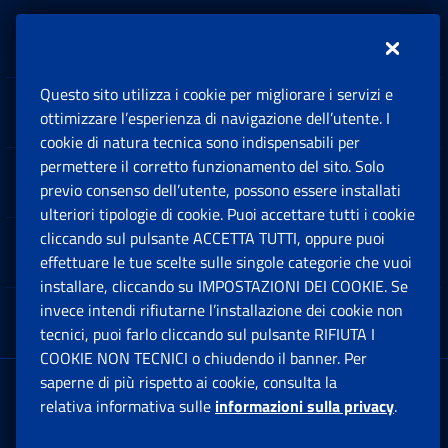
Inps.design
Questo sito utilizza i cookie per migliorare i servizi e
Sedi e Contatti
ottimizzare l’esperienza di navigazione dell’utente. I
Ap
cookie di natura tecnica sono indispensabili per
permettere il corretto funzionamento del sito. Solo
Software
previo consenso dell’utente, possono essere installati
Ap
ulteriori tipologie di cookie. Puoi accettare tutti i cookie
cliccando sul pulsante ACCETTA TUTTI, oppure puoi
Note Legali
effettuare le tue scelte sulle singole categorie che vuoi
Ap
installare, cliccando su IMPOSTAZIONI DEI COOKIE. Se
invece intendi rifiutarne l’installazione dei cookie non
App mobile
Ap
tecnici, puoi farlo cliccando sul pulsante RIFIUTA I
COOKIE NON TECNICI o chiudendo il banner. Per
saperne di più rispetto ai cookie, consulta la
Sede Legale
: Via Ciro il Grande, 21
relativa informativa sulle
informazioni sulla privacy
.
00144 Roma
P.IVA 02121151001