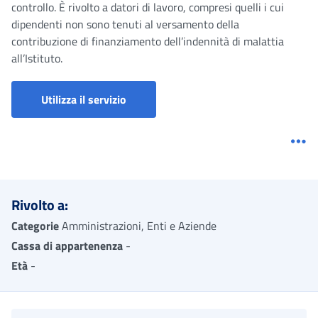
controllo. È rivolto a datori di lavoro, compresi quelli i cui
dipendenti non sono tenuti al versamento della
contribuzione di finanziamento dell’indennità di malattia
all’Istituto.
Richiesta Visite Mediche di Controllo 
Utilizza il servizio
Me
Rivolto a:
Categorie
Amministrazioni, Enti e Aziende
Cassa di appartenenza
-
Età
-