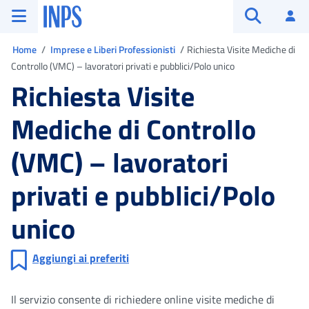
Vai al menu principale
Vai al contenuto principale
Vai al pie' di pagina
INPS ()
Ac
Apri cerca
Ti trovi in
Home
Imprese e Liberi Professionisti
Richiesta Visite Mediche di
Controllo (VMC) – lavoratori privati e pubblici/Polo unico
Richiesta Visite
Mediche di Controllo
(VMC) – lavoratori
privati e pubblici/Polo
unico
Aggiungi ai preferiti
Il servizio consente di richiedere online visite mediche di