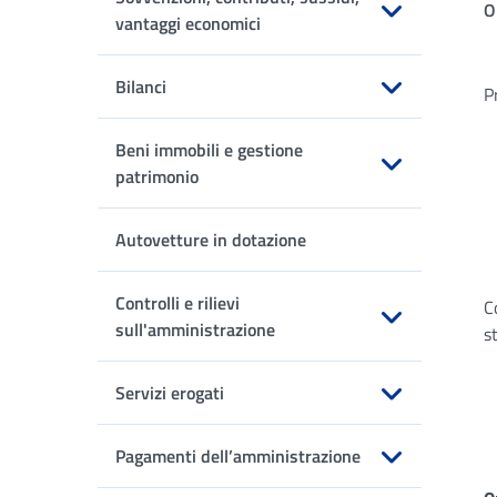
O
vantaggi economici
Apri sottomenu
Bilanci
P
Apri sottomenu
Beni immobili e gestione
patrimonio
Apri sottomenu
Autovetture in dotazione
Controlli e rilievi
C
sull'amministrazione
s
Apri sottomenu
Servizi erogati
Apri sottomenu
Pagamenti dell’amministrazione
Apri sottomenu