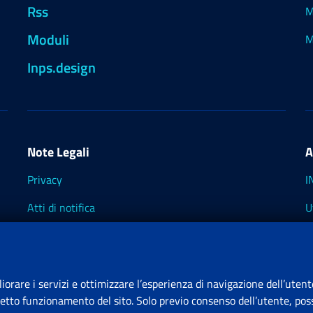
Rss
M
Moduli
M
Inps.design
Note Legali
A
Privacy
I
Atti di notifica
U
Impostazioni dei cookie
I
I
liorare i servizi e ottimizzare l’esperienza di navigazione dell’utent
retto funzionamento del sito. Solo previo consenso dell’utente, poss