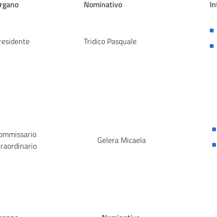
rgano
Nominativo
In
residente
Tridico Pasquale
ommissario
Gelera Micaela
traordinario