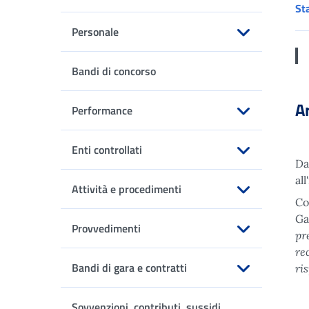
St
Personale
Apri sottomenu
Bandi di concorso
Ar
Performance
Apri sottomenu
Enti controllati
Da
Apri sottomenu
al
Attività e procedimenti
Co
Apri sottomenu
Ga
Provvedimenti
pr
Apri sottomenu
re
Bandi di gara e contratti
ri
Apri sottomenu
Sovvenzioni, contributi, sussidi,