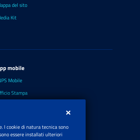
appa del sito
edia Kit
pp mobile
NPS Mobile
fficio Stampa
NPS - Museo Multimediale
NPS Cassetto Artigiani e Commercianti
e. I cookie di natura tecnica sono
ono essere installati ulteriori