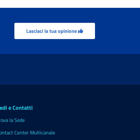
Lasciaci la tua opinione
edi e Contatti
rova la Sede
ontact Center Multicanale