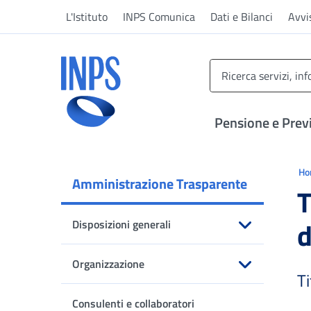
Vai al menu principale
Vai al contenuto principale
Vai al pie' di pagina
L'Istituto
INPS Comunica
Dati e Bilanci
Avvi
INPS ()
Pensione e Prev
Ti 
H
Amministrazione Trasparente
T
d
Disposizioni generali
Apri sottomenu
Organizzazione
Ti
Apri sottomenu
Consulenti e collaboratori