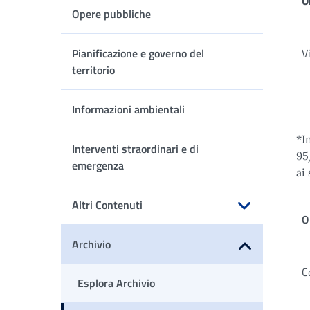
O
Opere pubbliche
Pianificazione e governo del
V
territorio
Informazioni ambientali
*I
Interventi straordinari e di
95
emergenza
ai
Altri Contenuti
O
Apri sottomenu
Archivio
Apri sottomenu
C
Esplora Archivio