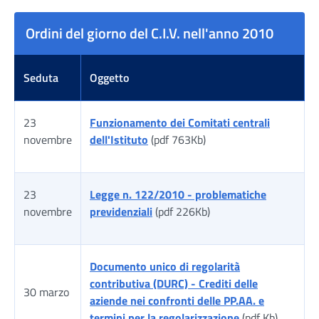
Tabella risultati
Ordini del giorno del C.I.V. nell'anno 2010
Seduta
Oggetto
23
Funzionamento dei Comitati centrali
novembre
dell'Istituto
(pdf 763Kb)
23
Legge n. 122/2010 - problematiche
novembre
previdenziali
(pdf 226Kb)
Documento unico di regolarità
contributiva (DURC) - Crediti delle
30 marzo
aziende nei confronti delle PP.AA. e
termini per la regolarizzazione
(pdf Kb)