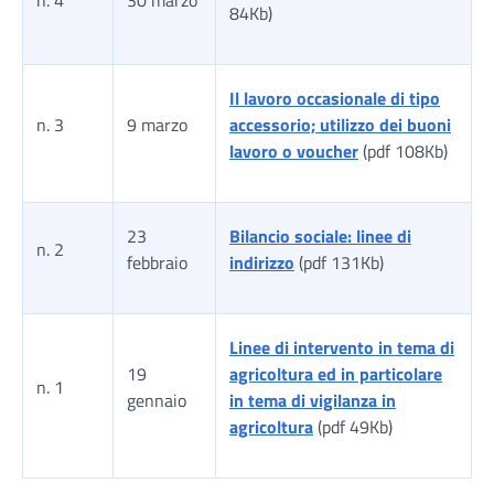
84Kb)
Il lavoro occasionale di tipo
n. 3
9 marzo
accessorio; utilizzo dei buoni
lavoro o voucher
(pdf 108Kb)
23
Bilancio sociale: linee di
n. 2
febbraio
indirizzo
(pdf 131Kb)
Linee di intervento in tema di
19
agricoltura ed in particolare
n. 1
gennaio
in tema di vigilanza in
agricoltura
(pdf 49Kb)