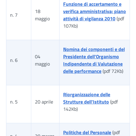
Funzione di accertamento e
18
verifica amministrativa; piano
n. 7
maggio
attività di vigilanza 2010
(pdf
107Kb)
Nomina dei componenti e del
04
Presidente dell'Organismo
n. 6
maggio
Indipendente di Valutazione
delle performance
(pdf 72Kb)
Riorganizzazione delle
n. 5
20 aprile
Strutture dell'Istituto
(pdf
142Kb)
Politiche del Personale
(pdf
n. 4
30 marzo