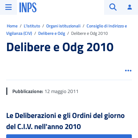
Vai al menu principale
Vai al contenuto principale
Vai al pie' di pagina
INPS ()
Ac
Apri cerca
Ti trovi in:
Home
L'Istituto
Organi istituzionali
Consiglio di Indirizzo e
Vigilanza (CIV)
Delibere e Odg
Delibere e Odg 2010
Delibere e Odg 2010
Men
Pubblicazione:
12 maggio 2011
Le Deliberazioni e gli Ordini del giorno
del C.I.V. nell'anno 2010