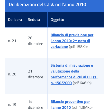
Deliberazioni del C.I.V. nell'anno 2010
Delibera
Seduta
Oggetto
Bilancio di previsione per
28
n. 21
l'anno 2010: 2^ nota di
dicembre
variazione
(pdf 158Kb)
Sistema di misurazione e
21
valutazione della
n. 20
dicembre
performance di cui al D.Lgs.
n. 150/2009
(pdf 646Kb)
14
Bilancio preventivo per
n. 19
dicembre
l'anno 2010
(pdf 1,3MKb)