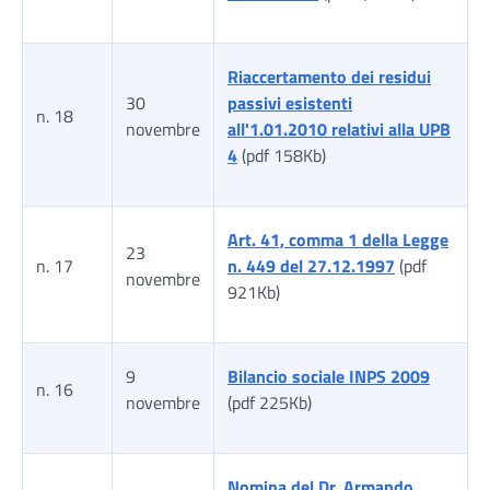
Riaccertamento dei residui
30
passivi esistenti
n. 18
novembre
all'1.01.2010 relativi alla UPB
4
(pdf 158Kb)
Art. 41, comma 1 della Legge
23
n. 17
n. 449 del 27.12.1997
(pdf
novembre
921Kb)
9
Bilancio sociale INPS 2009
n. 16
novembre
(pdf 225Kb)
Nomina del Dr. Armando