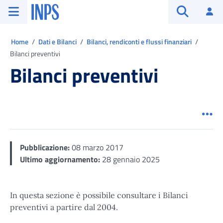
Vai al menu principale
Vai al contenuto principale
Vai al pie' di pagina
INPS ()
Ac
Apri cerca
Ti trovi in:
Home
Dati e Bilanci
Bilanci, rendiconti e flussi finanziari
Bilanci preventivi
Bilanci preventivi
Men
Pubblicazione:
08 marzo 2017
Ultimo aggiornamento:
28 gennaio 2025
In questa sezione è possibile consultare i Bilanci
preventivi a partire dal 2004.