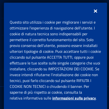
Inps.design
Questo sito utilizza i cookie per migliorare i servizi e
Sedi e Contatti
ottimizzare l’esperienza di navigazione dell’utente. I
Ap
cookie di natura tecnica sono indispensabili per
permettere il corretto funzionamento del sito. Solo
Software
previo consenso dell’utente, possono essere installati
Ap
ulteriori tipologie di cookie. Puoi accettare tutti i cookie
cliccando sul pulsante ACCETTA TUTTI, oppure puoi
Note Legali
effettuare le tue scelte sulle singole categorie che vuoi
Ap
installare, cliccando su IMPOSTAZIONI DEI COOKIE. Se
invece intendi rifiutarne l’installazione dei cookie non
App mobile
Ap
tecnici, puoi farlo cliccando sul pulsante RIFIUTA I
COOKIE NON TECNICI o chiudendo il banner. Per
saperne di più rispetto ai cookie, consulta la
Sede Legale
: Via Ciro il Grande, 21
relativa informativa sulle
informazioni sulla privacy
.
00144 Roma
P.IVA 02121151001