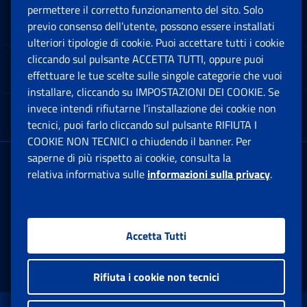
permettere il corretto funzionamento del sito. Solo
Software
previo consenso dell’utente, possono essere installati
Ap
ulteriori tipologie di cookie. Puoi accettare tutti i cookie
cliccando sul pulsante ACCETTA TUTTI, oppure puoi
Note Legali
effettuare le tue scelte sulle singole categorie che vuoi
Ap
installare, cliccando su IMPOSTAZIONI DEI COOKIE. Se
invece intendi rifiutarne l’installazione dei cookie non
App mobile
Ap
tecnici, puoi farlo cliccando sul pulsante RIFIUTA I
COOKIE NON TECNICI o chiudendo il banner. Per
saperne di più rispetto ai cookie, consulta la
Sede Legale
: Via Ciro il Grande, 21
relativa informativa sulle
informazioni sulla privacy
.
00144 Roma
P.IVA 02121151001
Accetta Tutti
Facebook: Apre una nuova finestra
Twitter: Apre una nuova finestra
Whatsapp: Apre una nuova fi
Youtube: Apre una nuo
Instagram: Apre
Linkedin:
Rs
Rifiuta i cookie non tecnici