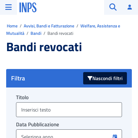
Vai al menu principale
Vai al contenuto principale
Vai al pie' di pagina
INPS ()
Ac
Apri cerca
Ti trovi in:
Home
Avvisi, Bandi e Fatturazione
Welfare, Assistenza e
Mutualità
Bandi
Bandi revocati
Bandi revocati
Filtra
Nascondi filtri
Titolo
Data Pubblicazione