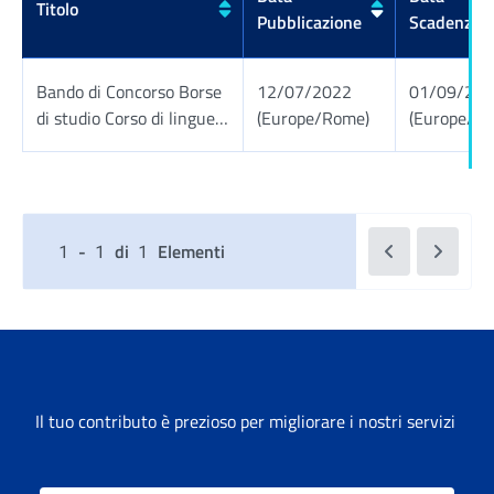
Titolo
Pubblicazione
Scadenza
Bando di Concorso Borse
12/07/2022
01/09/20
di studio Corso di lingue
(Europe/Rome)
(Europe/R
in Italia
Tabella risultati
Vai alla pagin
Vai alla
-
di
Elementi
1
1
1
Seleziona Numero elementi per pagina
Il tuo contributo è prezioso per migliorare i nostri servizi