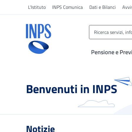
Vai al menu principale
Vai al contenuto principale
Vai al pie' di pagina
L'Istituto
INPS Comunica
Dati e Bilanci
Avvi
INPS ()
Pensione e Prev
Benvenuti in INPS
Notizie