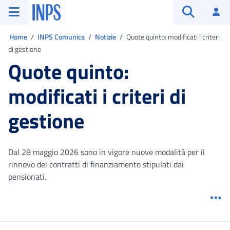
Vai al menu principale
Vai al contenuto principale
Vai al pie' di pagina
INPS ()
Ac
Apri cerca
Ti trovi in:
Home
INPS Comunica
Notizie
Quote quinto: modificati i criteri
di gestione
Quote quinto:
modificati i criteri di
gestione
Dal 28 maggio 2026 sono in vigore nuove modalità per il
rinnovo dei contratti di finanziamento stipulati dai
pensionati.
Me