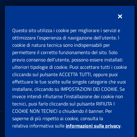
Inps.design
Questo sito utilizza i cookie per migliorare i servizi e
Sedi e Contatti
ottimizzare l’esperienza di navigazione dell’utente. I
Ap
cookie di natura tecnica sono indispensabili per
permettere il corretto funzionamento del sito. Solo
Software
previo consenso dell’utente, possono essere installati
Ap
ulteriori tipologie di cookie. Puoi accettare tutti i cookie
cliccando sul pulsante ACCETTA TUTTI, oppure puoi
Note Legali
effettuare le tue scelte sulle singole categorie che vuoi
Ap
installare, cliccando su IMPOSTAZIONI DEI COOKIE. Se
invece intendi rifiutarne l’installazione dei cookie non
App mobile
Ap
tecnici, puoi farlo cliccando sul pulsante RIFIUTA I
COOKIE NON TECNICI o chiudendo il banner. Per
saperne di più rispetto ai cookie, consulta la
Sede Legale
: Via Ciro il Grande, 21
relativa informativa sulle
informazioni sulla privacy
.
00144 Roma