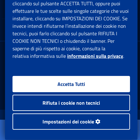
cliccando sul pulsante ACCETTA TUTTI, oppure puoi
Note Legali
effettuare le tue scelte sulle singole categorie che vuoi
Ap
installare, cliccando su IMPOSTAZIONI DEI COOKIE. Se
invece intendi rifiutarne l’installazione dei cookie non
App mobile
Ap
tecnici, puoi farlo cliccando sul pulsante RIFIUTA I
COOKIE NON TECNICI o chiudendo il banner. Per
saperne di più rispetto ai cookie, consulta la
Sede Legale
: Via Ciro il Grande, 21
relativa informativa sulle
informazioni sulla privacy
.
00144 Roma
P.IVA 02121151001
Accetta Tutti
Facebook: Apre una nuova finestra
Twitter: Apre una nuova finestra
Whatsapp: Apre una nuova fi
Youtube: Apre una nuo
Instagram: Apre
Linkedin:
Rs
Rifiuta i cookie non tecnici
www.inps.gov.it © 1997-2026
Impostazioni dei cookie
Apri il menu
Istituto Nazionale Previdenza Sociale.
Dati e Bilanci
Tutti i diritti riservati.