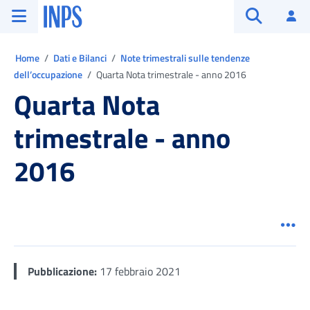
Vai al menu principale
Vai al contenuto principale
Vai al pie' di pagina
INPS ()
Ac
Apri cerca
Ti trovi in:
Home
Dati e Bilanci
Note trimestrali sulle tendenze
dell’occupazione
Quarta Nota trimestrale - anno 2016
Quarta Nota
trimestrale - anno
2016
Men
Pubblicazione:
17 febbraio 2021