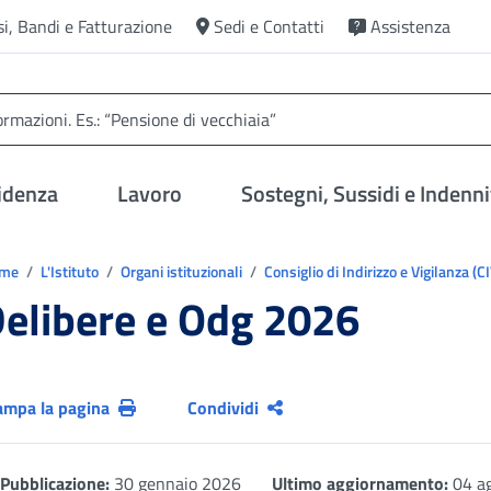
si, Bandi e Fatturazione
Sedi e Contatti
Assistenza
idenza
Lavoro
Sostegni, Sussidi e Indenni
trovi in:
ome
L'Istituto
Organi istituzionali
Consiglio di Indirizzo e Vigilanza (C
elibere e Odg 2026
ampa la pagina
Condividi
Pubblicazione:
30 gennaio 2026
Ultimo aggiornamento:
04 a