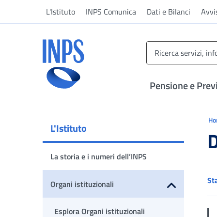
Vai al menu principale
Vai al contenuto principale
Vai al pie' di pagina
L'Istituto
INPS Comunica
Dati e Bilanci
Avvi
INPS ()
Pensione e Prev
Ti 
H
L'Istituto
D
La storia e i numeri dell’INPS
St
Organi istituzionali
Apri sottomenu
Esplora Organi istituzionali