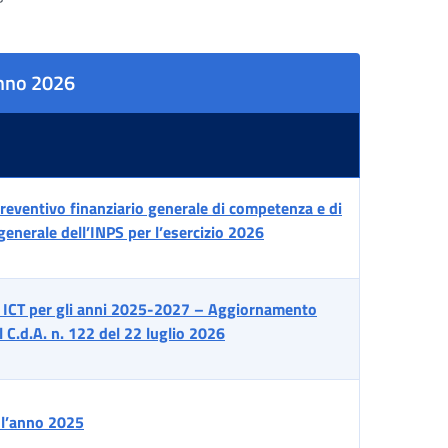
'anno 2026
reventivo finanziario generale di competenza e di
enerale dell’INPS per l’esercizio 2026
o ICT per gli anni 2025-2027 – Aggiornamento
 C.d.A. n. 122 del 22 luglio 2026
 l’anno 2025