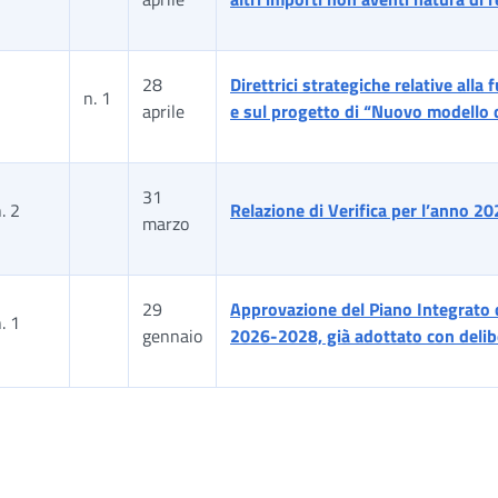
28
Direttrici strategiche relative alla 
n. 1
aprile
e sul progetto di “Nuovo modello d
31
. 2
Relazione di Verifica per l’anno 2
marzo
29
Approvazione del Piano Integrato d
. 1
gennaio
2026-2028, già adottato con delibe
ella risultati