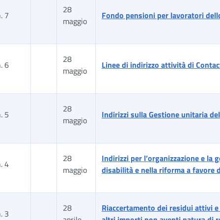
28
. 7
Fondo pensioni per lavoratori dell
maggio
28
. 6
Linee di indirizzo attività di Conta
maggio
28
. 5
Indirizzi sulla Gestione unitaria de
maggio
28
Indirizzi per l’organizzazione e la 
. 4
maggio
disabilità e nella riforma a favore
28
Riaccertamento dei residui attivi 
. 3
aprile
altri importi non aventi natura di r