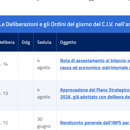
Le Deliberazioni e gli Ordini del giorno del C.I.V. nell
Delibera
Odg
Seduta
Oggetto
4
Nota di assestamento al bilancio p
. 14
agosto
cassa ed economico-patrimoniale g
4
Approvazione del Piano Strategic
. 13
agosto
2026, già adottato con delibera del
30
. 12
Rendiconto generale dell’INPS per
giugno