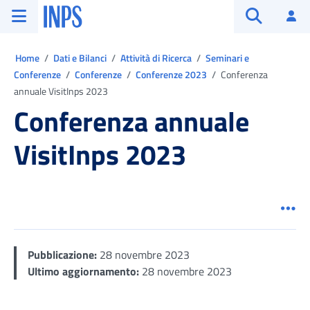
Vai al menu principale
Vai al contenuto principale
Vai al pie' di pagina
INPS ()
Ac
Apri cerca
Ti trovi in:
Home
Dati e Bilanci
Attività di Ricerca
Seminari e
Conferenze
Conferenze
Conferenze 2023
Conferenza
annuale VisitInps 2023
Conferenza annuale
VisitInps 2023
Men
Pubblicazione:
28 novembre 2023
Ultimo aggiornamento:
28 novembre 2023