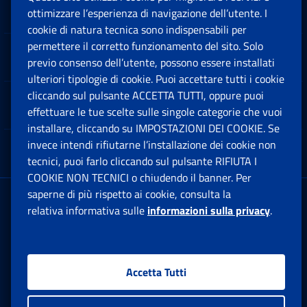
Sedi e Contatti
ottimizzare l’esperienza di navigazione dell’utente. I
Ap
cookie di natura tecnica sono indispensabili per
permettere il corretto funzionamento del sito. Solo
Software
previo consenso dell’utente, possono essere installati
Ap
ulteriori tipologie di cookie. Puoi accettare tutti i cookie
cliccando sul pulsante ACCETTA TUTTI, oppure puoi
Note Legali
effettuare le tue scelte sulle singole categorie che vuoi
Ap
installare, cliccando su IMPOSTAZIONI DEI COOKIE. Se
invece intendi rifiutarne l’installazione dei cookie non
App mobile
Ap
tecnici, puoi farlo cliccando sul pulsante RIFIUTA I
COOKIE NON TECNICI o chiudendo il banner. Per
saperne di più rispetto ai cookie, consulta la
Sede Legale
: Via Ciro il Grande, 21
relativa informativa sulle
informazioni sulla privacy
.
00144 Roma
P.IVA 02121151001
Accetta Tutti
Facebook: Apre una nuova finestra
Twitter: Apre una nuova finestra
Whatsapp: Apre una nuova fi
Youtube: Apre una nuo
Instagram: Apre
Linkedin:
Rs