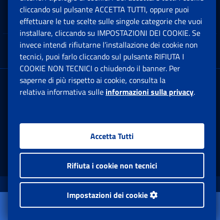
cliccando sul pulsante ACCETTA TUTTI, oppure puoi
Note Legali
effettuare le tue scelte sulle singole categorie che vuoi
Ap
installare, cliccando su IMPOSTAZIONI DEI COOKIE. Se
invece intendi rifiutarne l’installazione dei cookie non
App mobile
Ap
tecnici, puoi farlo cliccando sul pulsante RIFIUTA I
COOKIE NON TECNICI o chiudendo il banner. Per
saperne di più rispetto ai cookie, consulta la
Sede Legale
: Via Ciro il Grande, 21
relativa informativa sulle
informazioni sulla privacy
.
00144 Roma
P.IVA 02121151001
Accetta Tutti
Facebook: Apre una nuova finestra
Twitter: Apre una nuova finestra
Whatsapp: Apre una nuova fi
Youtube: Apre una nuo
Instagram: Apre
Linkedin:
Rs
Rifiuta i cookie non tecnici
www.inps.gov.it © 1997-2026
Impostazioni dei cookie
Apri il menu
Istituto Nazionale Previdenza Sociale.
L'Istituto
Tutti i diritti riservati.