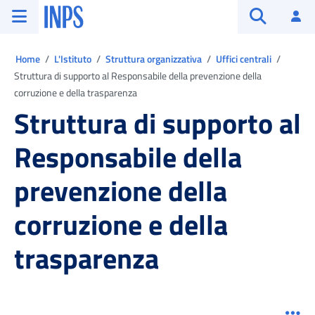
Vai al menu principale
Vai al contenuto principale
Vai al pie' di pagina
INPS ()
Ac
Apri cerca
Ti trovi in:
Home
L'Istituto
Struttura organizzativa
Uffici centrali
Struttura di supporto al Responsabile della prevenzione della
corruzione e della trasparenza
Struttura di supporto al
Responsabile della
prevenzione della
corruzione e della
trasparenza