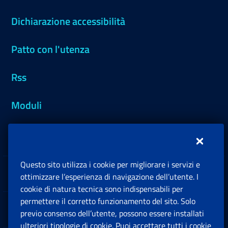
Dichiarazione accessibilità
Patto con l'utenza
Rss
Moduli
Inps.design
Questo sito utilizza i cookie per migliorare i servizi e
Sedi e Contatti
ottimizzare l’esperienza di navigazione dell’utente. I
Ap
cookie di natura tecnica sono indispensabili per
permettere il corretto funzionamento del sito. Solo
Software
previo consenso dell’utente, possono essere installati
Ap
ulteriori tipologie di cookie. Puoi accettare tutti i cookie