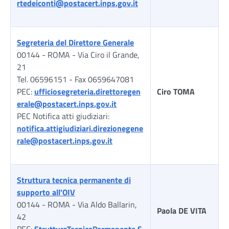
rtedeiconti@postacert.inps.gov.it
Segreteria del Direttore Generale
00144 - ROMA - Via Ciro il Grande,
21
Tel. 06596151 - Fax 0659647081
PEC:
ufficiosegreteria.direttoregen
Ciro TOMA
erale@postacert.inps.gov.it
PEC Notifica atti giudiziari:
notifica.attigiudiziari.direzionegene
rale@postacert.inps.gov.it
Struttura tecnica permanente di
supporto all'OIV
00144 - ROMA - Via Aldo Ballarin,
Paola DE VITA
42
PEC:
StrutturaTecnicaPermanente.S