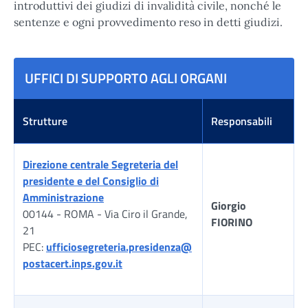
introduttivi dei giudizi di invalidità civile, nonché le
sentenze e ogni provvedimento reso in detti giudizi.
UFFICI DI SUPPORTO AGLI ORGANI
Strutture
Responsabili
Direzione centrale Segreteria del
presidente e del Consiglio di
Amministrazione
Giorgio
00144 - ROMA - Via Ciro il Grande,
FIORINO
21
PEC:
ufficiosegreteria.presidenza@
postacert.inps.gov.it