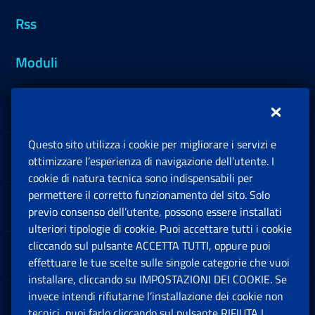
Rss
Moduli
Inps.design
Questo sito utilizza i cookie per migliorare i servizi e
Sedi e Contatti
ottimizzare l’esperienza di navigazione dell’utente. I
Ap
cookie di natura tecnica sono indispensabili per
permettere il corretto funzionamento del sito. Solo
Software
previo consenso dell’utente, possono essere installati
Ap
ulteriori tipologie di cookie. Puoi accettare tutti i cookie
cliccando sul pulsante ACCETTA TUTTI, oppure puoi
Note Legali
effettuare le tue scelte sulle singole categorie che vuoi
Ap
installare, cliccando su IMPOSTAZIONI DEI COOKIE. Se
invece intendi rifiutarne l’installazione dei cookie non
App mobile
Ap
tecnici, puoi farlo cliccando sul pulsante RIFIUTA I