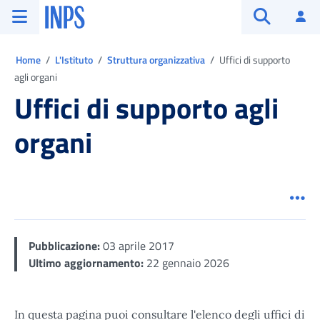
Vai al menu principale
Vai al contenuto principale
Vai al pie' di pagina
INPS ()
Ac
Apri cerca
Ti trovi in:
Home
L'Istituto
Struttura organizzativa
Uffici di supporto
agli organi
Uffici di supporto agli
organi
Men
Pubblicazione:
03 aprile 2017
Ultimo aggiornamento:
22 gennaio 2026
In questa pagina puoi consultare l'elenco degli uffici di