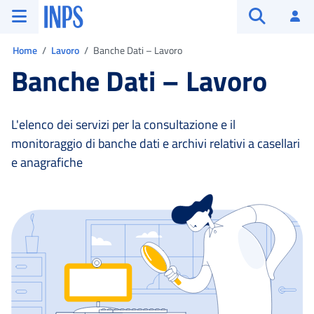
Vai al menu principale
Vai al contenuto principale
Vai al pie' di pagina
INPS ()
Ac
Apri cerca
Ti trovi in:
Home
Lavoro
Banche Dati – Lavoro
Banche Dati – Lavoro
L'elenco dei servizi per la consultazione e il
monitoraggio di banche dati e archivi relativi a casellari
e anagrafiche