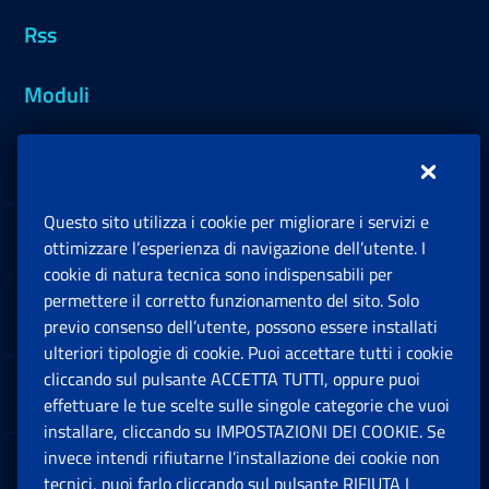
Rss
Moduli
Inps.design
Questo sito utilizza i cookie per migliorare i servizi e
Sedi e Contatti
ottimizzare l’esperienza di navigazione dell’utente. I
Ap
cookie di natura tecnica sono indispensabili per
permettere il corretto funzionamento del sito. Solo
Software
previo consenso dell’utente, possono essere installati
Ap
ulteriori tipologie di cookie. Puoi accettare tutti i cookie
cliccando sul pulsante ACCETTA TUTTI, oppure puoi
Note Legali
effettuare le tue scelte sulle singole categorie che vuoi
Ap
installare, cliccando su IMPOSTAZIONI DEI COOKIE. Se
invece intendi rifiutarne l’installazione dei cookie non
App mobile
Ap
tecnici, puoi farlo cliccando sul pulsante RIFIUTA I