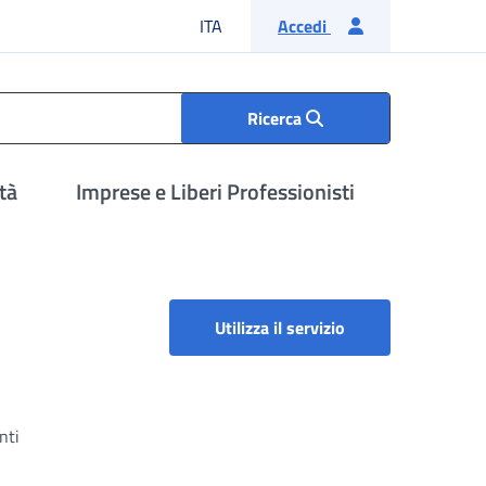
Lingua italiana
ITA
Accedi
Ricerca
tà
Imprese e Liberi Professionisti
Anagrafe Dipendent
Utilizza il servizio
nti