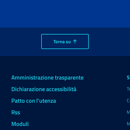
Torna su
Amministrazione trasparente
S
Dichiarazione accessibilità
T
Patto con l'utenza
C
Rss
M
Moduli
M