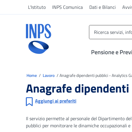
Vai al menu principale
Vai al contenuto principale
Vai al pie' di pagina
L'Istituto
INPS Comunica
Dati e Bilanci
Avvi
INPS ()
Pensione e Prev
Ti trovi in
Home
Lavoro
Anagrafe dipendenti pubblici - Analytics G
Anagrafe dipendenti 
Aggiungi ai preferiti
Il servizio permette al personale del Dipartimento del
pubblici per monitorare le dinamiche occupazionali e d