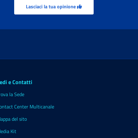
Lasciaci la tua opinione
edi e Contatti
rova la Sede
ontact Center Multicanale
appa del sito
edia Kit