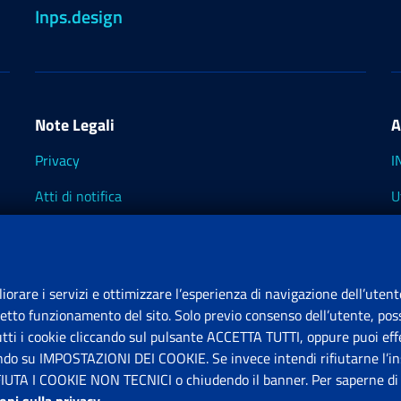
Inps.design
Note Legali
A
Privacy
I
Atti di notifica
U
Impostazioni dei cookie
I
I
liorare i servizi e ottimizzare l’esperienza di navigazione dell’utent
retto funzionamento del sito. Solo previo consenso dell’utente, poss
tutti i cookie cliccando sul pulsante ACCETTA TUTTI, oppure puoi effe
S
ando su IMPOSTAZIONI DEI COOKIE. Se invece intendi rifiutarne l’ins
FIUTA I COOKIE NON TECNICI o chiudendo il banner. Per saperne di p
P