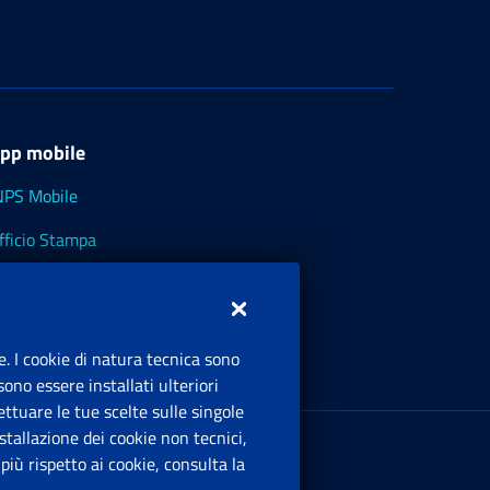
pp mobile
NPS Mobile
fficio Stampa
NPS - Museo Multimediale
NPS Cassetto Artigiani e Commercianti
e. I cookie di natura tecnica sono
ono essere installati ulteriori
ttuare le tue scelte sulle singole
ede Legale
: Via Ciro il Grande, 21
tallazione dei cookie non tecnici,
00144 Roma
iù rispetto ai cookie, consulta la
.IVA 02121151001