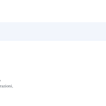
ò
razioni,