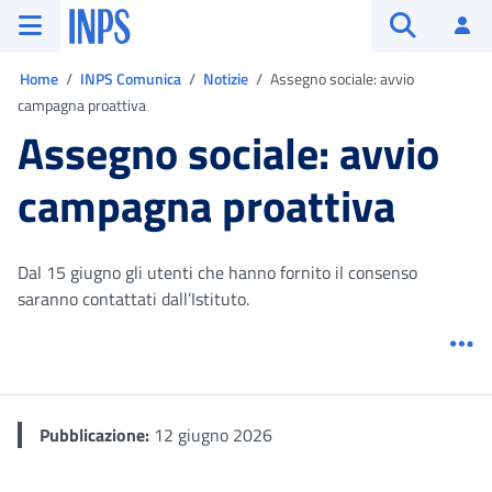
Vai al menu principale
Vai al contenuto principale
Vai al pie' di pagina
INPS ()
Ac
Apri cerca
Ti trovi in:
Home
INPS Comunica
Notizie
Assegno sociale: avvio
campagna proattiva
Assegno sociale: avvio
campagna proattiva
Dal 15 giugno gli utenti che hanno fornito il consenso
saranno contattati dall’Istituto.
Me
Pubblicazione:
12 giugno 2026