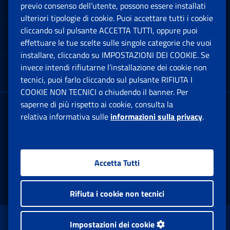
Software
previo consenso dell’utente, possono essere installati
Ap
ulteriori tipologie di cookie. Puoi accettare tutti i cookie
cliccando sul pulsante ACCETTA TUTTI, oppure puoi
Note Legali
effettuare le tue scelte sulle singole categorie che vuoi
Ap
installare, cliccando su IMPOSTAZIONI DEI COOKIE. Se
invece intendi rifiutarne l’installazione dei cookie non
App mobile
Ap
tecnici, puoi farlo cliccando sul pulsante RIFIUTA I
COOKIE NON TECNICI o chiudendo il banner. Per
saperne di più rispetto ai cookie, consulta la
Sede Legale
: Via Ciro il Grande, 21
relativa informativa sulle
informazioni sulla privacy
.
00144 Roma
P.IVA 02121151001
Accetta Tutti
Facebook: Apre una nuova finestra
Twitter: Apre una nuova finestra
Whatsapp: Apre una nuova fi
Youtube: Apre una nuo
Instagram: Apre
Linkedin:
Rs
Rifiuta i cookie non tecnici
www.inps.gov.it © 1997-2026
Impostazioni dei cookie