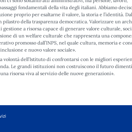
 ci sono soltanto atti amministrativi, ma persone, lavoro,
ssaggi fondamentali della vita degli italiani. Abbiamo deciso
one proprio per esaltarne il valore, la storia e l’identità. Da
 un pilastro della trasparenza democratica. Valorizzare un arch
di gestione a risorsa capace di generare valore culturale, soc
 visione di un welfare culturale che rappresenta una compon
erativo promosso dall’INPS, nel quale cultura, memoria e co
inclusione e nuovo valore sociale».
 volontà dell’Istituto di confrontarsi con le migliori esperie
nda. Le grandi istituzioni non costruiscono il futuro dimen
una risorsa viva al servizio delle nuove generazioni».
vizi