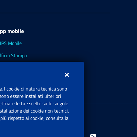
pp mobile
NPS Mobile
fficio Stampa
NPS - Museo Multimediale
NPS Cassetto Artigiani e Commercianti
e. I cookie di natura tecnica sono
ono essere installati ulteriori
ttuare le tue scelte sulle singole
ede Legale
: Via Ciro il Grande, 21
tallazione dei cookie non tecnici,
00144 Roma
iù rispetto ai cookie, consulta la
.IVA 02121151001