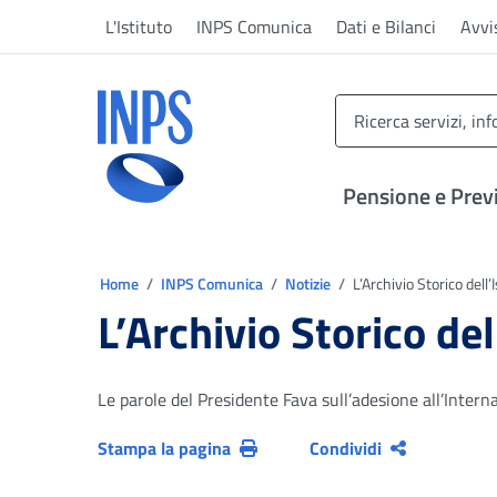
Vai al menu principale
Vai al contenuto principale
Vai al pie' di pagina
L'Istituto
INPS Comunica
Dati e Bilanci
Avvi
INPS ()
Pensione e Prev
Ti trovi in:
Home
INPS Comunica
Notizie
L’Archivio Storico dell’
L’Archivio Storico del
Le parole del Presidente Fava sull’adesione all’Intern
Stampa la pagina
Condividi