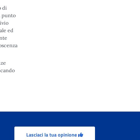
 di
l punto
ivio
iale ed
ente
noscenza
nze
ticando
Lasciaci la tua opinione