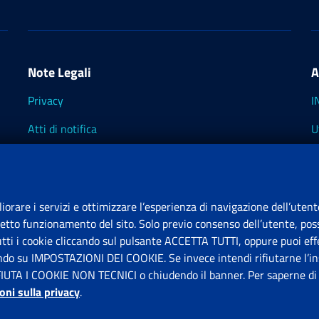
Note Legali
A
Privacy
I
Atti di notifica
U
Impostazioni dei cookie
I
I
liorare i servizi e ottimizzare l’esperienza di navigazione dell’utent
retto funzionamento del sito. Solo previo consenso dell’utente, poss
tutti i cookie cliccando sul pulsante ACCETTA TUTTI, oppure puoi effe
S
ando su IMPOSTAZIONI DEI COOKIE. Se invece intendi rifiutarne l’ins
FIUTA I COOKIE NON TECNICI o chiudendo il banner. Per saperne di p
P
oni sulla privacy
.