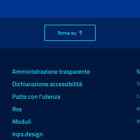
Torna su
Amministrazione trasparente
S
Dichiarazione accessibilità
T
Patto con l'utenza
C
Rss
M
Moduli
M
Inps.design