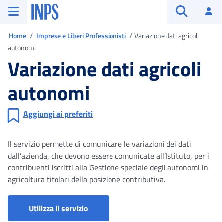
Vai al menu principale
Vai al contenuto principale
Vai al pie' di pagina
INPS ()
Ac
Apri cerca
Ti trovi in
Home
Imprese e Liberi Professionisti
Variazione dati agricoli
autonomi
Variazione dati agricoli
autonomi
Aggiungi ai preferiti
Il servizio permette di comunicare le variazioni dei dati
dall’azienda, che devono essere comunicate all’Istituto, per i
contribuenti iscritti alla Gestione speciale degli autonomi in
agricoltura titolari della posizione contributiva.
Iscrizione e Variazione Aziende Agric
Utilizza il servizio