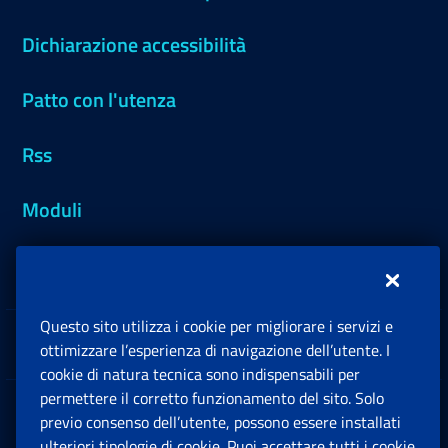
Dichiarazione accessibilità
Patto con l'utenza
Rss
Moduli
Inps.design
Questo sito utilizza i cookie per migliorare i servizi e
Sedi e Contatti
ottimizzare l’esperienza di navigazione dell’utente. I
Ap
cookie di natura tecnica sono indispensabili per
permettere il corretto funzionamento del sito. Solo
Software
previo consenso dell’utente, possono essere installati
Ap
ulteriori tipologie di cookie. Puoi accettare tutti i cookie