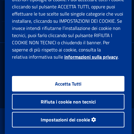
cliccando sul pulsante ACCETTA TUTTI, oppure puoi
Note Legali
effettuare le tue scelte sulle singole categorie che vuoi
Ap
installare, cliccando su IMPOSTAZIONI DEI COOKIE. Se
invece intendi rifiutarne l’installazione dei cookie non
App mobile
Ap
tecnici, puoi farlo cliccando sul pulsante RIFIUTA I
COOKIE NON TECNICI o chiudendo il banner. Per
saperne di più rispetto ai cookie, consulta la
Sede Legale
: Via Ciro il Grande, 21
relativa informativa sulle
informazioni sulla privacy
.
00144 Roma
P.IVA 02121151001
Accetta Tutti
Facebook: Apre una nuova finestra
Twitter: Apre una nuova finestra
Whatsapp: Apre una nuova fi
Youtube: Apre una nuo
Instagram: Apre
Linkedin:
Rs
Rifiuta i cookie non tecnici
www.inps.gov.it © 1997-2026
Impostazioni dei cookie
Istituto Nazionale Previdenza Sociale.
Tutti i diritti riservati.