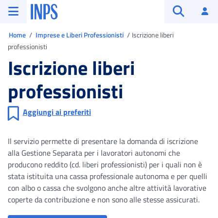
Vai al menu principale
Vai al contenuto principale
Vai al pie' di pagina
INPS ()
Ac
Apri cerca
Ti trovi in
Home
Imprese e Liberi Professionisti
Iscrizione liberi
professionisti
Iscrizione liberi
professionisti
Aggiungi ai preferiti
Il servizio permette di presentare la domanda di iscrizione
alla Gestione Separata per i lavoratori autonomi che
producono reddito (cd. liberi professionisti) per i quali non è
stata istituita una cassa professionale autonoma e per quelli
con albo o cassa che svolgono anche altre attività lavorative
coperte da contribuzione e non sono alle stesse assicurati.