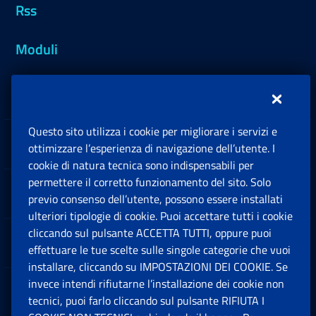
Rss
Moduli
Inps.design
Questo sito utilizza i cookie per migliorare i servizi e
Sedi e Contatti
ottimizzare l’esperienza di navigazione dell’utente. I
Ap
cookie di natura tecnica sono indispensabili per
permettere il corretto funzionamento del sito. Solo
Software
previo consenso dell’utente, possono essere installati
Ap
ulteriori tipologie di cookie. Puoi accettare tutti i cookie
cliccando sul pulsante ACCETTA TUTTI, oppure puoi
Note Legali
effettuare le tue scelte sulle singole categorie che vuoi
Ap
installare, cliccando su IMPOSTAZIONI DEI COOKIE. Se
invece intendi rifiutarne l’installazione dei cookie non
App mobile
Ap
tecnici, puoi farlo cliccando sul pulsante RIFIUTA I