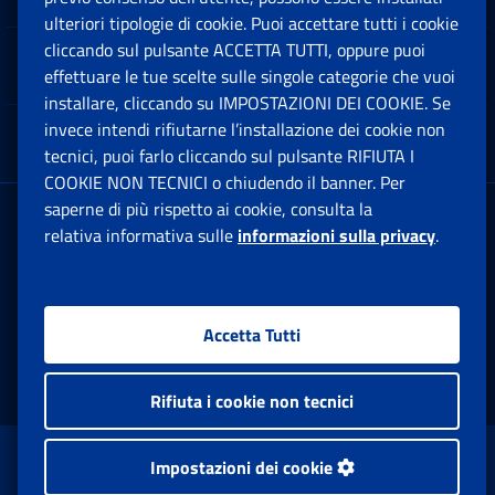
ulteriori tipologie di cookie. Puoi accettare tutti i cookie
cliccando sul pulsante ACCETTA TUTTI, oppure puoi
Note Legali
effettuare le tue scelte sulle singole categorie che vuoi
Ap
installare, cliccando su IMPOSTAZIONI DEI COOKIE. Se
invece intendi rifiutarne l’installazione dei cookie non
App mobile
Ap
tecnici, puoi farlo cliccando sul pulsante RIFIUTA I
COOKIE NON TECNICI o chiudendo il banner. Per
saperne di più rispetto ai cookie, consulta la
Sede Legale
: Via Ciro il Grande, 21
relativa informativa sulle
informazioni sulla privacy
.
00144 Roma
P.IVA 02121151001
Accetta Tutti
Facebook: Apre una nuova finestra
Twitter: Apre una nuova finestra
Whatsapp: Apre una nuova fi
Youtube: Apre una nuo
Instagram: Apre
Linkedin:
Rs
Rifiuta i cookie non tecnici
www.inps.gov.it © 1997-2026
Impostazioni dei cookie
Istituto Nazionale Previdenza Sociale.