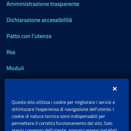
Amministrazione trasparente
Dichiarazione accessibilità
Patto con l'utenza
Rss
Moduli
Inps.design
Questo sito utilizza i cookie per migliorare i servizi e
Sedi e Contatti
ottimizzare l’esperienza di navigazione dell’utente. I
Ap
cookie di natura tecnica sono indispensabili per
permettere il corretto funzionamento del sito. Solo
Software
previo consenso dell’utente, possono essere installati
Ap