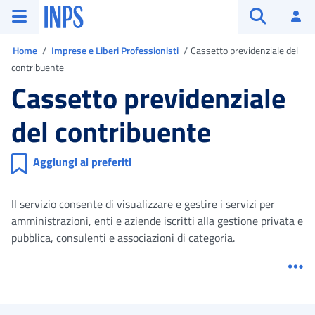
Vai al menu principale
Vai al contenuto principale
Vai al pie' di pagina
INPS ()
Ac
Apri cerca
Ti trovi in
Home
Imprese e Liberi Professionisti
Cassetto previdenziale del
contribuente
Cassetto previdenziale
del contribuente
Aggiungi ai preferiti
Il servizio consente di visualizzare e gestire i servizi per
amministrazioni, enti e aziende iscritti alla gestione privata e
pubblica, consulenti e associazioni di categoria.
Me