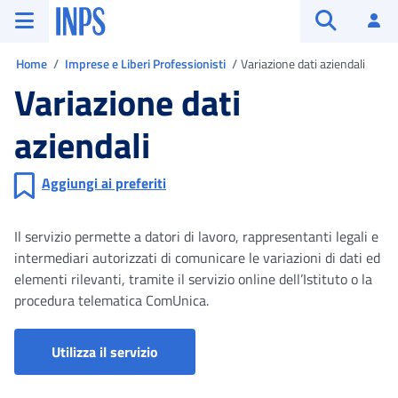
Vai al menu principale
Vai al contenuto principale
Vai al pie' di pagina
INPS ()
Ac
Apri cerca
Ti trovi in
Home
Imprese e Liberi Professionisti
Variazione dati aziendali
Variazione dati
aziendali
Aggiungi ai preferiti
Il servizio permette a datori di lavoro, rappresentanti legali e
intermediari autorizzati di comunicare le variazioni di dati ed
elementi rilevanti, tramite il servizio online dell’Istituto o la
procedura telematica ComUnica.
Portale aziende, consulenti e associazi
Utilizza il servizio