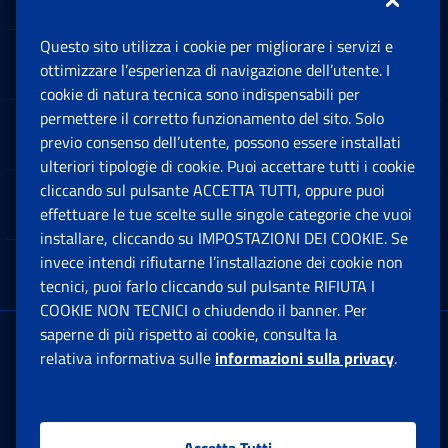
Questo sito utilizza i cookie per migliorare i servizi e
Sedi e Contatti
ottimizzare l’esperienza di navigazione dell’utente. I
Ap
cookie di natura tecnica sono indispensabili per
permettere il corretto funzionamento del sito. Solo
Software
previo consenso dell’utente, possono essere installati
Ap
ulteriori tipologie di cookie. Puoi accettare tutti i cookie
cliccando sul pulsante ACCETTA TUTTI, oppure puoi
Note Legali
effettuare le tue scelte sulle singole categorie che vuoi
Ap
installare, cliccando su IMPOSTAZIONI DEI COOKIE. Se
invece intendi rifiutarne l’installazione dei cookie non
App mobile
Ap
tecnici, puoi farlo cliccando sul pulsante RIFIUTA I
COOKIE NON TECNICI o chiudendo il banner. Per
saperne di più rispetto ai cookie, consulta la
Sede Legale
: Via Ciro il Grande, 21
relativa informativa sulle
informazioni sulla privacy
.
00144 Roma
P.IVA 02121151001