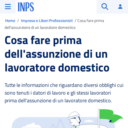
Vai al menu principale
Vai al contenuto principale
Vai al pie' di pagina
INPS ()
Ac
Apri cerca
Ti trovi in:
Home
Imprese e Liberi Professionisti
Cosa fare prima
dell'assunzione di un lavoratore domestico
Cosa fare prima
dell'assunzione di un
lavoratore domestico
Tutte le informazioni che riguardano diversi obblighi cui
sono tenuti i datori di lavoro e gli stessi lavoratori
prima dell'assunzione di un lavoratore domestico.