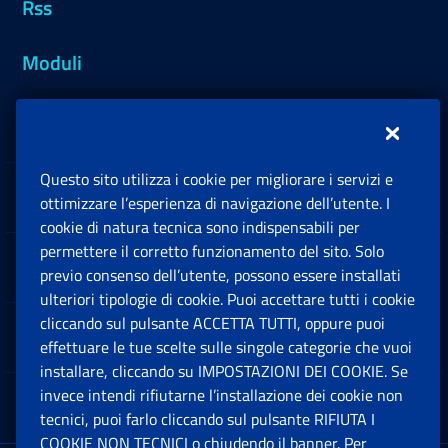
Rss
Moduli
Inps.design
Questo sito utilizza i cookie per migliorare i servizi e
Sedi e Contatti
ottimizzare l’esperienza di navigazione dell’utente. I
Ap
cookie di natura tecnica sono indispensabili per
permettere il corretto funzionamento del sito. Solo
Software
previo consenso dell’utente, possono essere installati
Ap
ulteriori tipologie di cookie. Puoi accettare tutti i cookie
cliccando sul pulsante ACCETTA TUTTI, oppure puoi
Note Legali
effettuare le tue scelte sulle singole categorie che vuoi
Ap
installare, cliccando su IMPOSTAZIONI DEI COOKIE. Se
invece intendi rifiutarne l’installazione dei cookie non
App mobile
Ap
tecnici, puoi farlo cliccando sul pulsante RIFIUTA I
COOKIE NON TECNICI o chiudendo il banner. Per