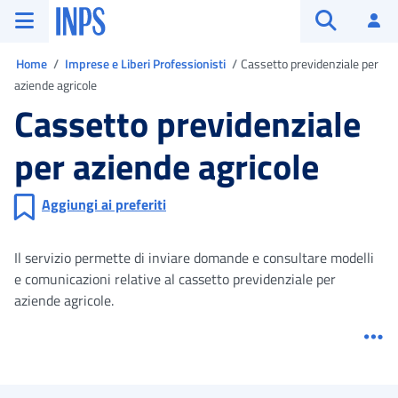
Vai al menu principale
Vai al contenuto principale
Vai al pie' di pagina
INPS ()
Ac
Apri cerca
Ti trovi in
Home
Imprese e Liberi Professionisti
Cassetto previdenziale per
aziende agricole
Cassetto previdenziale
per aziende agricole
Aggiungi ai preferiti
Il servizio permette di inviare domande e consultare modelli
e comunicazioni relative al cassetto previdenziale per
aziende agricole.
Me