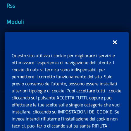
Rss
Moduli
Inps.design
Questo sito utilizza i cookie per migliorare i servizi e
Sedi e Contatti
ottimizzare l’esperienza di navigazione dell’utente. I
Ap
cookie di natura tecnica sono indispensabili per
permettere il corretto funzionamento del sito. Solo
Software
previo consenso dell’utente, possono essere installati
Ap
ulteriori tipologie di cookie. Puoi accettare tutti i cookie
cliccando sul pulsante ACCETTA TUTTI, oppure puoi
Note Legali
effettuare le tue scelte sulle singole categorie che vuoi
Ap
installare, cliccando su IMPOSTAZIONI DEI COOKIE. Se
invece intendi rifiutarne l’installazione dei cookie non
App mobile
Ap
tecnici, puoi farlo cliccando sul pulsante RIFIUTA I