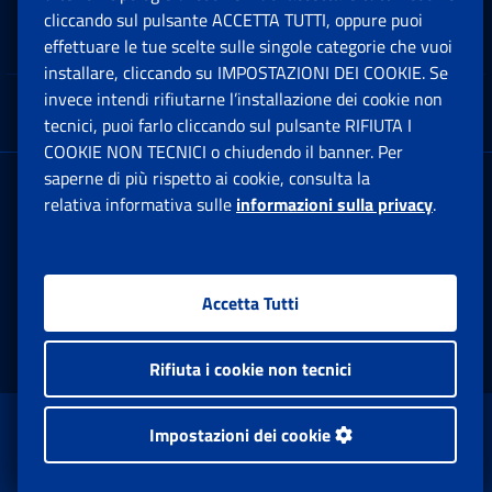
cliccando sul pulsante ACCETTA TUTTI, oppure puoi
Note Legali
effettuare le tue scelte sulle singole categorie che vuoi
Ap
installare, cliccando su IMPOSTAZIONI DEI COOKIE. Se
invece intendi rifiutarne l’installazione dei cookie non
App mobile
Ap
tecnici, puoi farlo cliccando sul pulsante RIFIUTA I
COOKIE NON TECNICI o chiudendo il banner. Per
saperne di più rispetto ai cookie, consulta la
Sede Legale
: Via Ciro il Grande, 21
relativa informativa sulle
informazioni sulla privacy
.
00144 Roma
P.IVA 02121151001
Accetta Tutti
Facebook: Apre una nuova finestra
Twitter: Apre una nuova finestra
Whatsapp: Apre una nuova fi
Youtube: Apre una nuo
Instagram: Apre
Linkedin:
Rs
Rifiuta i cookie non tecnici
www.inps.gov.it © 1997-2026
Impostazioni dei cookie
Istituto Nazionale Previdenza Sociale.
Tutti i diritti riservati.