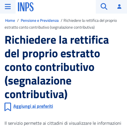
Vai al menu principale
Vai al contenuto principale
Vai al pie' di pagina
INPS ()
Ac
Apri cerca
Ti trovi in
Home
Pensione e Previdenza
Richiedere la rettifica del proprio
estratto conto contributivo (segnalazione contributiva)
Richiedere la rettifica
del proprio estratto
conto contributivo
(segnalazione
contributiva)
Aggiungi ai preferiti
Il servizio permette ai cittadini di visualizzare le informazioni