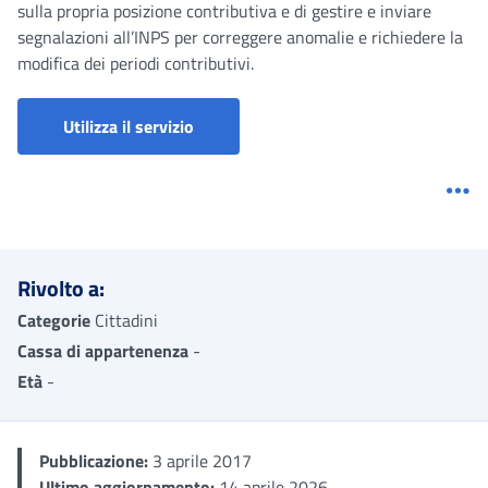
sulla propria posizione contributiva e di gestire e inviare
segnalazioni all’INPS per correggere anomalie e richiedere la
modifica dei periodi contributivi.
Fascicolo elettronico delle Segnalazion
Utilizza il servizio
Me
Rivolto a:
Categorie
Cittadini
Cassa di appartenenza
-
Età
-
Pubblicazione:
3 aprile 2017
Ultimo aggiornamento:
14 aprile 2026