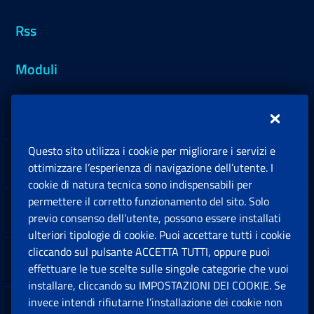
Rss
Moduli
Inps.design
Questo sito utilizza i cookie per migliorare i servizi e
Sedi e Contatti
ottimizzare l’esperienza di navigazione dell’utente. I
Ap
cookie di natura tecnica sono indispensabili per
permettere il corretto funzionamento del sito. Solo
Software
previo consenso dell’utente, possono essere installati
Ap
ulteriori tipologie di cookie. Puoi accettare tutti i cookie
cliccando sul pulsante ACCETTA TUTTI, oppure puoi
Note Legali
effettuare le tue scelte sulle singole categorie che vuoi
Ap
installare, cliccando su IMPOSTAZIONI DEI COOKIE. Se
invece intendi rifiutarne l’installazione dei cookie non
App mobile