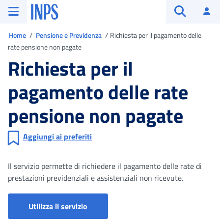
Vai al menu principale
Vai al contenuto principale
Vai al pie' di pagina
INPS ()
Ac
Apri cerca
Ti trovi in
Home
Pensione e Previdenza
Richiesta per il pagamento delle
rate pensione non pagate
Richiesta per il
pagamento delle rate
pensione non pagate
Aggiungi ai preferiti
Il servizio permette di richiedere il pagamento delle rate di
prestazioni previdenziali e assistenziali non ricevute.
Richiesta semplificata di pensione
Utilizza il servizio