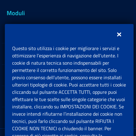
Moduli
Inps.design
Questo sito utilizza i cookie per migliorare i servizi e
Sedi e Contatti
ottimizzare l’esperienza di navigazione dell’utente. I
Ap
cookie di natura tecnica sono indispensabili per
permettere il corretto funzionamento del sito. Solo
Software
previo consenso dell’utente, possono essere installati
Ap
ulteriori tipologie di cookie. Puoi accettare tutti i cookie
cliccando sul pulsante ACCETTA TUTTI, oppure puoi
Note Legali
effettuare le tue scelte sulle singole categorie che vuoi
Ap
installare, cliccando su IMPOSTAZIONI DEI COOKIE. Se
invece intendi rifiutarne l’installazione dei cookie non
App mobile
Ap
tecnici, puoi farlo cliccando sul pulsante RIFIUTA I
COOKIE NON TECNICI o chiudendo il banner. Per
saperne di più rispetto ai cookie, consulta la