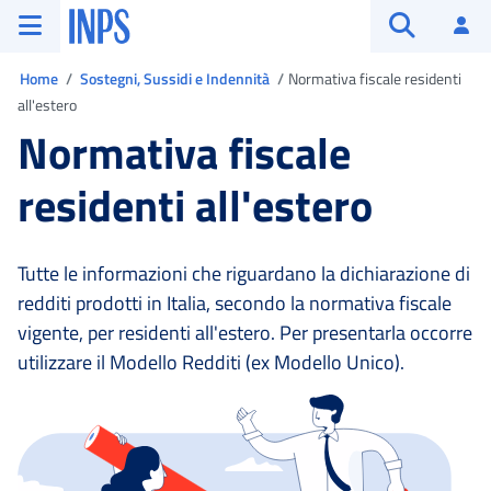
Vai al menu principale
Vai al contenuto principale
Vai al pie' di pagina
INPS ()
Ac
Apri cerca
Ti trovi in:
Home
Sostegni, Sussidi e Indennità
Normativa fiscale residenti
all'estero
Normativa fiscale
residenti all'estero
Tutte le informazioni che riguardano la dichiarazione di
redditi prodotti in Italia, secondo la normativa fiscale
vigente, per residenti all'estero. Per presentarla occorre
utilizzare il Modello Redditi (ex Modello Unico).