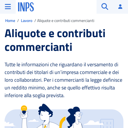
Vai al menu principale
Vai al contenuto principale
Vai al pie' di pagina
INPS ()
Ac
Apri cerca
Ti trovi in:
Home
Lavoro
Aliquote e contributi commercianti
Aliquote e contributi
commercianti
Tutte le informazioni che riguardano il versamento di
contributi dei titolari di un’impresa commerciale e dei
loro collaboratori. Per i commercianti la legge definisce
un reddito minimo, anche se quello effettivo risulta
inferiore alla soglia prevista.