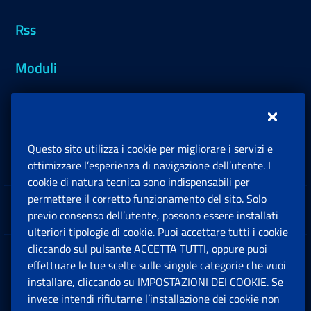
Rss
Moduli
Inps.design
Questo sito utilizza i cookie per migliorare i servizi e
Sedi e Contatti
ottimizzare l’esperienza di navigazione dell’utente. I
Ap
cookie di natura tecnica sono indispensabili per
permettere il corretto funzionamento del sito. Solo
Software
previo consenso dell’utente, possono essere installati
Ap
ulteriori tipologie di cookie. Puoi accettare tutti i cookie
cliccando sul pulsante ACCETTA TUTTI, oppure puoi
Note Legali
effettuare le tue scelte sulle singole categorie che vuoi
Ap
installare, cliccando su IMPOSTAZIONI DEI COOKIE. Se
invece intendi rifiutarne l’installazione dei cookie non
App mobile