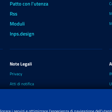
Patto con l'utenza
C
Rss
M
Moduli
M
Inps.design
Note Legali
A
Privacy
I
Atti di notifica
U
Impostazioni dei cookie
I
I
liorare i servizi e ottimizzare l’esperienza di navigazione dell’utent