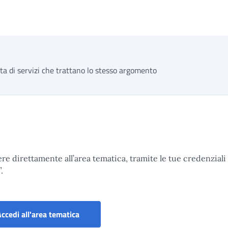
sta di servizi che trattano lo stesso argomento
ere direttamente all’area tematica, tramite le tue credenziali
.
Portale TFS - Gestione dipendenti pubblic
ccedi all'area tematica