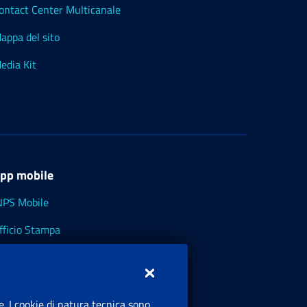
ontact Center Multicanale
appa del sito
edia Kit
pp mobile
NPS Mobile
fficio Stampa
NPS - Museo Multimediale
NPS Cassetto Artigiani e Commercianti
e. I cookie di natura tecnica sono