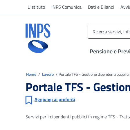
Vai al menu principale
Vai al contenuto principale
Vai al pie' di pagina
L'Istituto
INPS Comunica
Dati e Bilanci
Avvi
INPS ()
Pensione e Prev
Ti trovi in
Home
Lavoro
Portale TFS - Gestione dipendenti pubblici
Portale TFS - Gestio
Aggiungi ai preferiti
Servizi per i dipendenti pubblici in regime TFS - Trat