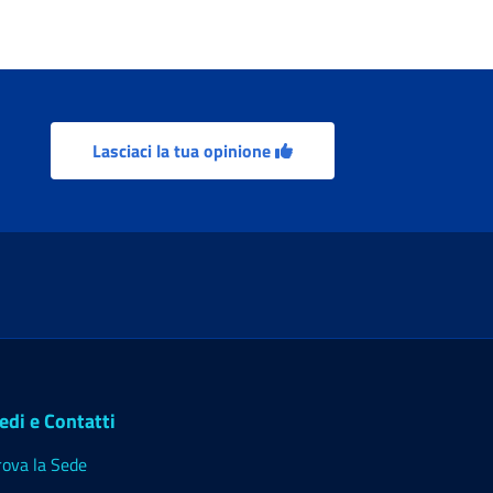
Lasciaci la tua opinione
edi e Contatti
rova la Sede