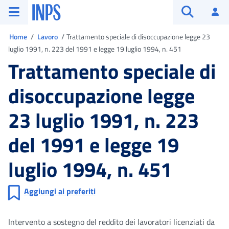
Vai al menu principale
Vai al contenuto principale
Vai al pie' di pagina
INPS ()
Ac
Apri cerca
Ti trovi in
Home
Lavoro
Trattamento speciale di disoccupazione legge 23
luglio 1991, n. 223 del 1991 e legge 19 luglio 1994, n. 451
Trattamento speciale di
disoccupazione legge
23 luglio 1991, n. 223
del 1991 e legge 19
luglio 1994, n. 451
Aggiungi ai preferiti
Intervento a sostegno del reddito dei lavoratori licenziati da