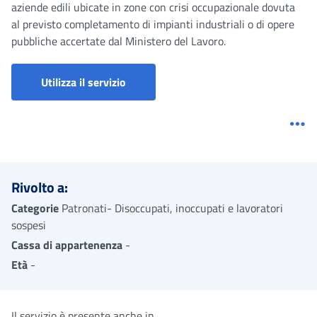
aziende edili ubicate in zone con crisi occupazionale dovuta
al previsto completamento di impianti industriali o di opere
pubbliche accertate dal Ministero del Lavoro.
Utilizza il servizio
Me
Rivolto a:
Categorie
Patronati- Disoccupati, inoccupati e lavoratori
sospesi
Cassa di appartenenza
-
Età
-
Il servizio è presente anche in