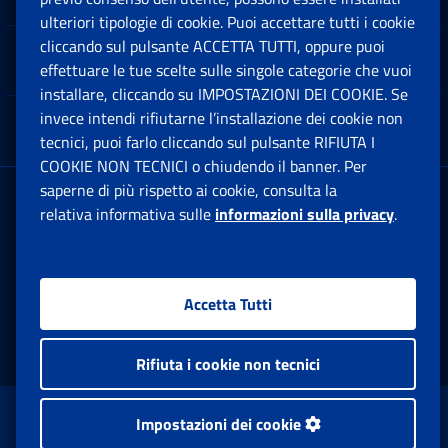
Ap
ulteriori tipologie di cookie. Puoi accettare tutti i cookie
cliccando sul pulsante ACCETTA TUTTI, oppure puoi
Note Legali
effettuare le tue scelte sulle singole categorie che vuoi
Ap
installare, cliccando su IMPOSTAZIONI DEI COOKIE. Se
invece intendi rifiutarne l’installazione dei cookie non
App mobile
Ap
tecnici, puoi farlo cliccando sul pulsante RIFIUTA I
COOKIE NON TECNICI o chiudendo il banner. Per
saperne di più rispetto ai cookie, consulta la
Sede Legale
: Via Ciro il Grande, 21
relativa informativa sulle
informazioni sulla privacy
.
00144 Roma
P.IVA 02121151001
Accetta Tutti
Facebook: Apre una nuova finestra
Twitter: Apre una nuova finestra
Whatsapp: Apre una nuova fi
Youtube: Apre una nuo
Instagram: Apre
Linkedin:
Rs
Rifiuta i cookie non tecnici
www.inps.gov.it © 1997-2026
Impostazioni dei cookie
Istituto Nazionale Previdenza Sociale.