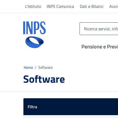
Vai al menu principale
Vai al contenuto principale
Vai al pie' di pagina
L'Istituto
INPS Comunica
Dati e Bilanci
Avvi
INPS ()
Pensione e Prev
Ti trovi in:
Home
Software
Software
Filtra