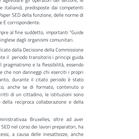
agevolare gli operatori del settore, le
 e italiano), predisposte dai competenti
Paper SED della funzione, delle norme di
ie E corrispondente.
mpre al fine suddetto, importanti “Guide
n inglese dagli organismi comunitari.
ificato dalla Decisione della Commissione
 il periodo transitorio i principi guida
il pragmatismo e la flessibilità, essendo
e che non danneggi chi eserciti i propri
anto, durante il citato periodo è stato
to, anche se di formato, contenuto o
ritti di un cittadino, le istituzioni sono
o della reciproca collaborazione e della
inistrativaa Bruxelles, oltre ad aver
SED nel corso dei lavori preparatori, ha
tessi, a causa delle inesattezze, anche