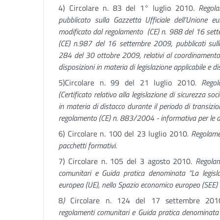
4) Circolare n. 83 del 1° luglio 2010.
Regol
pubblicato sulla Gazzetta Ufficiale dell’Union
modificato dal regolamento (CE) n. 988 del 16 sett
(CE) n.987 del 16 settembre 2009, pubblicati sulla
284 del 30 ottobre 2009, relativi al coordinamento d
disposizioni in materia di legislazione applicabile e di
5)Circolare n. 99 del 21 luglio 2010
. Regol
(Certificato relativo alla legislazione di sicurezza soci
in materia di distacco durante il periodo di transiz
regolamento (CE) n. 883/2004 - informativa per le azi
6) Circolare n. 100 del 23 luglio 2010
. Regolame
pacchetti formativi.
7) Circolare n. 105 del 3 agosto 2010
. Regola
comunitari e Guida pratica denominata “La legislaz
europea (UE), nello Spazio economico europeo (SEE) e
8
)
Circolare n. 124 del 17 settembre 201
regolamenti comunitari e Guida pratica denominata “