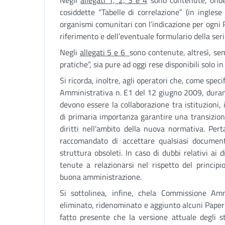
Negli
allegati 1, 2, 3 e 4
sono contenute, onde 
cosiddette “Tabelle di correlazione” (in inglese
organismi comunitari con l’indicazione per ogni 
riferimento e dell’eventuale formulario della ser
Negli
allegati 5 e 6
sono contenute, altresì, se
pratiche”, sia pure ad oggi rese disponibili solo i
Si ricorda, inoltre, agli operatori che, come spec
Amministrativa n. E1 del 12 giugno 2009, durante
devono essere la collaborazione tra istituzioni, 
di primaria importanza garantire una transizion
diritti nell'ambito della nuova normativa. Pert
raccomandato di accettare qualsiasi documen
struttura obsoleti. In caso di dubbi relativi ai di
tenute a relazionarsi nel rispetto del principi
buona amministrazione.
Si sottolinea, infine, chela Commissione Amm
eliminato, ridenominato e aggiunto alcuni Paper 
fatto presente che la versione attuale degli s