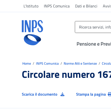
Vai al menu principale
Vai al contenuto principale
Vai al pie' di pagina
L'Istituto
INPS Comunica
Dati e Bilanci
Avvi
INPS ()
Pensione e Prev
Ti trovi in:
Home
INPS Comunica
Norme Atti e Sentenze
Circol
Circolare numero 16
Scarica il documento
Stampa la pagina