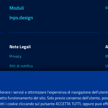
Moduli
M
Inps.design
Note Legali
A
Privacy
I
Atti di notifica
U
Impostazioni dei cookie
I
I
liorare i servizi e ottimizzare l’esperienza di navigazione dell’utent
retto funzionamento del sito. Solo previo consenso dell’utente, poss
tutti i cookie cliccando sul pulsante ACCETTA TUTTI, oppure puoi effe
S