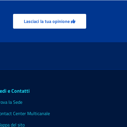
Lasciaci la tua opinione
edi e Contatti
rova la Sede
ontact Center Multicanale
appa del sito