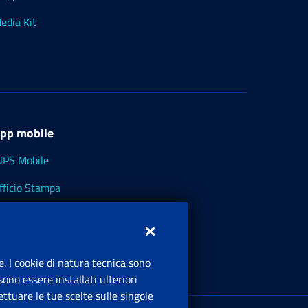
edia Kit
pp mobile
NPS Mobile
fficio Stampa
NPS - Museo Multimediale
NPS Cassetto Artigiani e Commercianti
e. I cookie di natura tecnica sono
ono essere installati ulteriori
ttuare le tue scelte sulle singole
ede Legale
: Via Ciro il Grande, 21