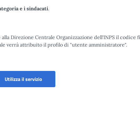
ategoria e i sindacati
.
lla Direzione Centrale Organizzazione dell'INPS il codice fi
le verrà attribuito il profilo di "utente amministratore".
Deleghe sindacali - Disoccupazione e CIG
Utilizza il servizio