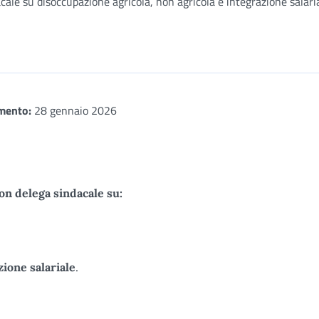
ale su disoccupazione agricola, non agricola e integrazione salari
mento:
28 gennaio 2026
n delega sindacale su:
zione salariale
.