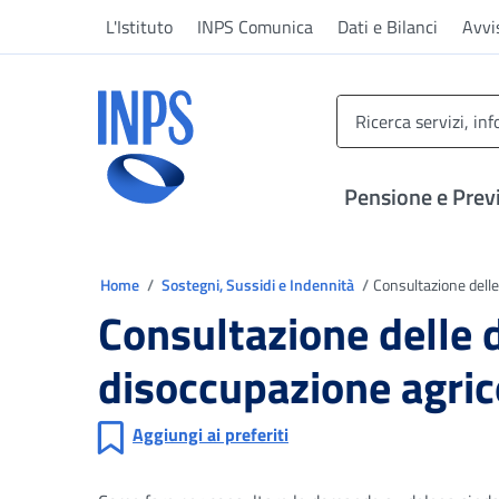
Vai al menu principale
Vai al contenuto principale
Vai al pie' di pagina
L'Istituto
INPS Comunica
Dati e Bilanci
Avvi
INPS ()
Pensione e Prev
Ti trovi in
Home
Sostegni, Sussidi e Indennità
Consultazione delle
Consultazione delle 
disoccupazione agrico
Aggiungi ai preferiti