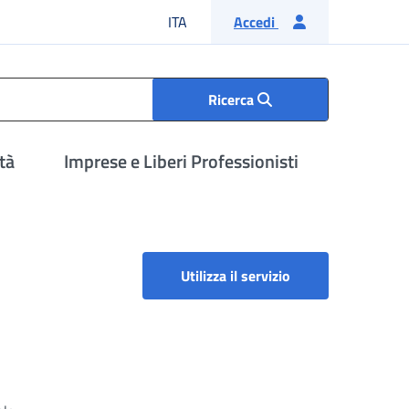
Lingua italiana
ITA
Accedi
Ricerca
tà
Imprese e Liberi Professionisti
Deleghe sindacali 
Utilizza il servizio