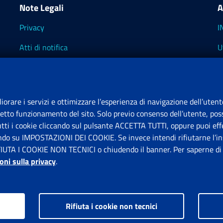
Note Legali
A
Privacy
I
Atti di notifica
U
Impostazioni dei cookie
I
I
liorare i servizi e ottimizzare l’esperienza di navigazione dell’utent
retto funzionamento del sito. Solo previo consenso dell’utente, poss
tutti i cookie cliccando sul pulsante ACCETTA TUTTI, oppure puoi effe
S
ando su IMPOSTAZIONI DEI COOKIE. Se invece intendi rifiutarne l’ins
FIUTA I COOKIE NON TECNICI o chiudendo il banner. Per saperne di p
P
oni sulla privacy
.
Rifiuta i cookie non tecnici
ps.gov.it © 1997-2026
Istituto Nazionale Previdenza Sociale.
Tutti