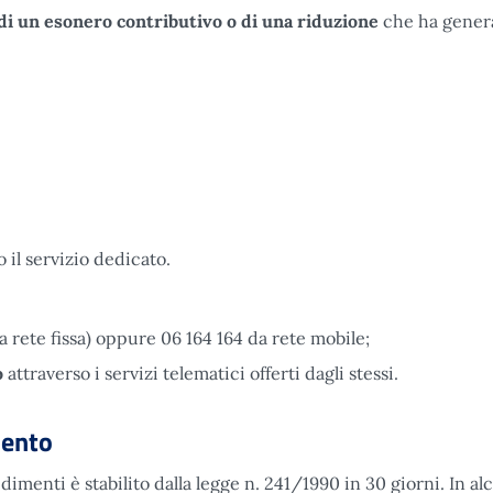
di un esonero contributivo
o di una riduzione
che ha gener
o il servizio dedicato.
 rete fissa) oppure 06 164 164 da rete mobile;
o
attraverso i servizi telematici offerti dagli stessi.
mento
imenti è stabilito dalla legge n. 241/1990 in 30 giorni. In al