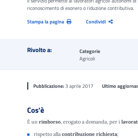
Il servizio permette ai lavoratori agricoli autonomi d
riconoscimento di esonero o riduzione contributiva.
Stampa la pagina
Condividi
Rivolto a:
Categorie
Agricoli
Pubblicazione:
3 aprile 2017
Ultimo aggiorna
Cos'è
È un
rimborso
,
erogato a domanda, per
i
lavorat
rispetto alla
contribuzione richiesta
;