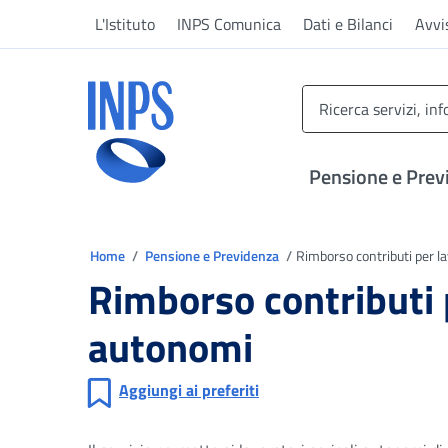
Vai al menu principale
Vai al contenuto principale
Vai al pie' di pagina
L'Istituto
INPS Comunica
Dati e Bilanci
Avvi
INPS ()
Pensione e Prev
Ti trovi in
Home
Pensione e Previdenza
Rimborso contributi per la
Rimborso contributi p
autonomi
Aggiungi ai preferiti