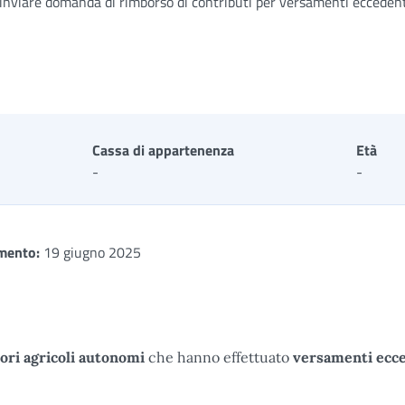
i inviare domanda di rimborso di contributi per versamenti eccedent
Cassa di appartenenza
Età
-
-
mento:
19 giugno 2025
ori agricoli autonomi
che hanno effettuato
versamenti ecc