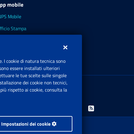
pp mobile
NPS Mobile
fficio Stampa
NPS - Museo Multimediale
NPS Cassetto Artigiani e Commercianti
e. I cookie di natura tecnica sono
ono essere installati ulteriori
ttuare le tue scelte sulle singole
ede Legale
: Via Ciro il Grande, 21
tallazione dei cookie non tecnici,
00144 Roma
iù rispetto ai cookie, consulta la
.IVA 02121151001
Facebook: Apre una nuova finestra
Twitter: Apre una nuova finestra
Whatsapp: Apre una nuova finestra
Youtube: Apre una nuova fine
Instagram: Apre una nuo
Linkedin: Apre una 
Rss: Apre una
Impostazioni dei cookie
 i diritti riservati.