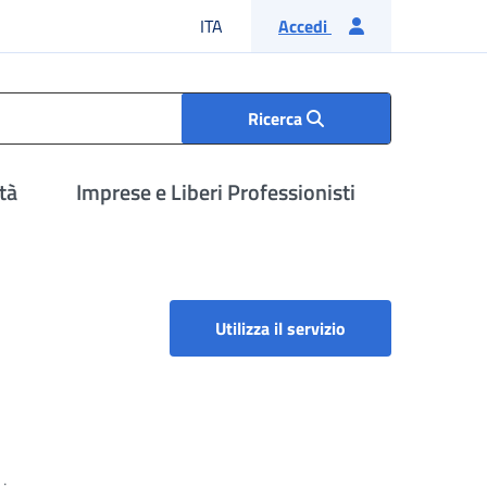
Lingua italiana
ITA
Accedi
Ricerca
tà
Imprese e Liberi Professionisti
Rimborso contributi
Utilizza il servizio