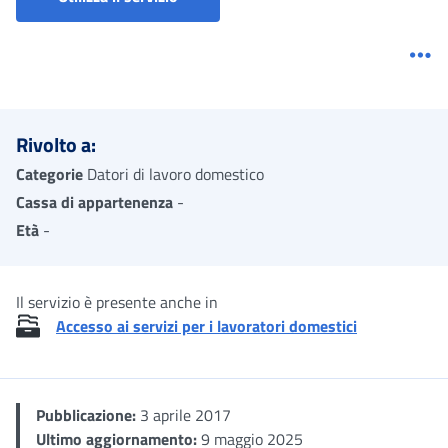
Me
Rivolto a:
Categorie
Datori di lavoro domestico
Cassa di appartenenza
-
Età
-
Il servizio è presente anche in
Accesso ai servizi per i lavoratori domestici
Pubblicazione:
3 aprile 2017
Ultimo aggiornamento:
9 maggio 2025