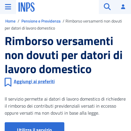
Vai al menu principale
Vai al contenuto principale
Vai al pie' di pagina
INPS ()
Ac
Apri cerca
Ti trovi in
Home
Pensione e Previdenza
Rimborso versamenti non dovuti
per datori di lavoro domestico
Rimborso versamenti
non dovuti per datori di
lavoro domestico
Aggiungi ai preferiti
Il servizio permette ai datori di lavoro domestico di richiedere
il rimborso dei contributi previdenziali versati in eccesso
oppure versati ma non dovuti in base alla legge.
Portale servizi lavoro domestico
Utilizza il servizio