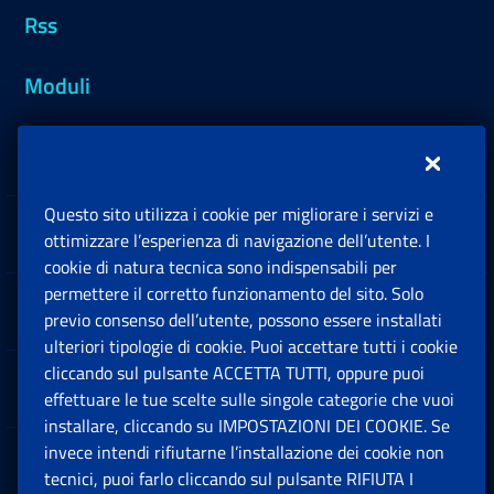
Rss
Moduli
Inps.design
Questo sito utilizza i cookie per migliorare i servizi e
Sedi e Contatti
ottimizzare l’esperienza di navigazione dell’utente. I
Ap
cookie di natura tecnica sono indispensabili per
permettere il corretto funzionamento del sito. Solo
Software
previo consenso dell’utente, possono essere installati
Ap
ulteriori tipologie di cookie. Puoi accettare tutti i cookie
cliccando sul pulsante ACCETTA TUTTI, oppure puoi
Note Legali
effettuare le tue scelte sulle singole categorie che vuoi
Ap
installare, cliccando su IMPOSTAZIONI DEI COOKIE. Se
invece intendi rifiutarne l’installazione dei cookie non
App mobile
Ap
tecnici, puoi farlo cliccando sul pulsante RIFIUTA I