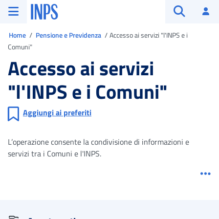
Vai al menu principale
Vai al contenuto principale
Vai al pie' di pagina
INPS ()
Ac
Apri cerca
Ti trovi in
Home
Pensione e Previdenza
Accesso ai servizi "l'INPS e i
Comuni"
Accesso ai servizi
"l'INPS e i Comuni"
Aggiungi ai preferiti
L’operazione consente la condivisione di informazioni e
servizi tra i Comuni e l'INPS.
Me