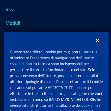
Rss
Moduli
Inps.design
Questo sito utilizza i cookie per migliorare i servizi e
Sedi e Contatti
ottimizzare l’esperienza di navigazione dell’utente. I
Ap
cookie di natura tecnica sono indispensabili per
permettere il corretto funzionamento del sito. Solo
Software
previo consenso dell’utente, possono essere installati
Ap
ulteriori tipologie di cookie. Puoi accettare tutti i cookie
cliccando sul pulsante ACCETTA TUTTI, oppure puoi
Note Legali
effettuare le tue scelte sulle singole categorie che vuoi
Ap
installare, cliccando su IMPOSTAZIONI DEI COOKIE. Se
invece intendi rifiutarne l’installazione dei cookie non
App mobile
Ap